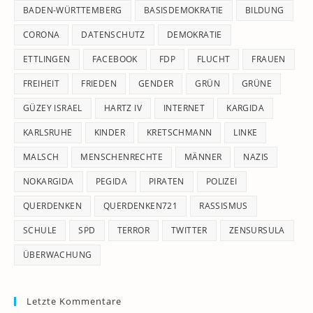
pan
BADEN-WÜRTTEMBERG
BASISDEMOKRATIE
BILDUNG
CORONA
DATENSCHUTZ
DEMOKRATIE
ETTLINGEN
FACEBOOK
FDP
FLUCHT
FRAUEN
FREIHEIT
FRIEDEN
GENDER
GRÜN
GRÜNE
GÜZEY ISRAEL
HARTZ IV
INTERNET
KARGIDA
KARLSRUHE
KINDER
KRETSCHMANN
LINKE
MALSCH
MENSCHENRECHTE
MÄNNER
NAZIS
NOKARGIDA
PEGIDA
PIRATEN
POLIZEI
QUERDENKEN
QUERDENKEN721
RASSISMUS
SCHULE
SPD
TERROR
TWITTER
ZENSURSULA
ÜBERWACHUNG
Letzte Kommentare