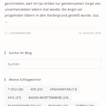
geschrieben, weil im taz-Artikel zur gemeinsamen Sorge von
unverheirateten Vätern mal wieder die Angst vor
prügelnden Vätern in den Vordergrund gestellt wurde. Gut,
…
2 KOMMENTARE
14. AUGUST 2010
Suche Im Blog
Pr
Es
to
Meine Schlagwörter
clo
th
* CDU
(28)
AFD
(23)
AFGHANISTAN
(13)
se
pan
ASYL
(37)
BADEN-WÜRTTEMBERG
(24)
BASISDEMOKRATIE
(11)
BILDUNG
(22)
CORONA
(16)