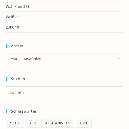
Wahlkreis 273
Weißer
Zukunft
Archiv
Archiv
Monat auswählen
Suchen
Pr
Es
to
Schlagwörter
clo
th
* CDU
AFD
AFGHANISTAN
ASYL
se