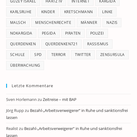
GÜZEY ISRAEL
HARTZ IV
INTERNET
KARGIDA
KARLSRUHE
KINDER
KRETSCHMANN
LINKE
MALSCH
MENSCHENRECHTE
MÄNNER
NAZIS
NOKARGIDA
PEGIDA
PIRATEN
POLIZEI
QUERDENKEN
QUERDENKEN721
RASSISMUS
SCHULE
SPD
TERROR
TWITTER
ZENSURSULA
ÜBERWACHUNG
Letzte Kommentare
Sven Horlemann
zu
Zeitreise – mit BAP
Jörg Rupp
zu
Bezahl-„Arbeitsverweigerer“ in Ruhe und sanktionsfrei
lassen
Realist
zu
Bezahl-„Arbeitsverweigerer“ in Ruhe und sanktionsfrei
lassen