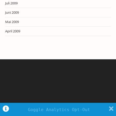
Juli 2009
Juni 2009
Mai 2009
April 2009
Goggle Analytics Opt-Out
Copyright - WordPress Theme by OceanWP