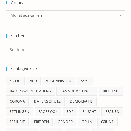
Archiv
Archiv
Monat auswählen
Suchen
Pr
Es
to
Schlagwörter
clo
th
* CDU
AFD
AFGHANISTAN
ASYL
se
pan
BADEN-WÜRTTEMBERG
BASISDEMOKRATIE
BILDUNG
CORONA
DATENSCHUTZ
DEMOKRATIE
ETTLINGEN
FACEBOOK
FDP
FLUCHT
FRAUEN
FREIHEIT
FRIEDEN
GENDER
GRÜN
GRÜNE