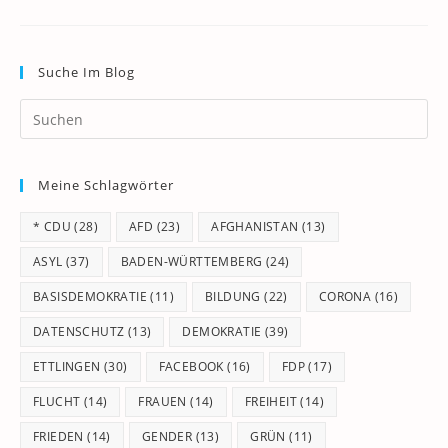
Suche Im Blog
Pr
Es
to
Meine Schlagwörter
clo
th
* CDU
(28)
AFD
(23)
AFGHANISTAN
(13)
se
pan
ASYL
(37)
BADEN-WÜRTTEMBERG
(24)
BASISDEMOKRATIE
(11)
BILDUNG
(22)
CORONA
(16)
DATENSCHUTZ
(13)
DEMOKRATIE
(39)
ETTLINGEN
(30)
FACEBOOK
(16)
FDP
(17)
FLUCHT
(14)
FRAUEN
(14)
FREIHEIT
(14)
FRIEDEN
(14)
GENDER
(13)
GRÜN
(11)