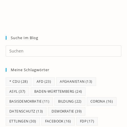
Suche Im Blog
Pr
Es
to
Meine Schlagwörter
clo
th
* CDU
(28)
AFD
(23)
AFGHANISTAN
(13)
se
pan
ASYL
(37)
BADEN-WÜRTTEMBERG
(24)
BASISDEMOKRATIE
(11)
BILDUNG
(22)
CORONA
(16)
DATENSCHUTZ
(13)
DEMOKRATIE
(39)
ETTLINGEN
(30)
FACEBOOK
(16)
FDP
(17)