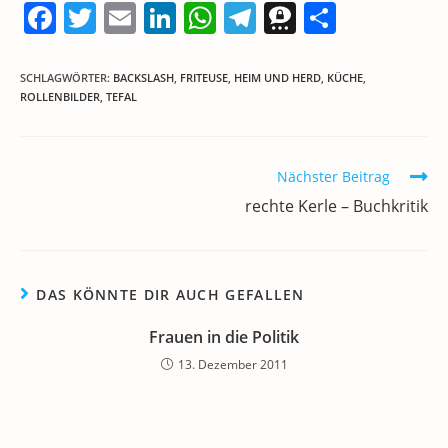
F
T
E
Li
W
T
T
T
a
w
m
n
h
el
h
ei
c
itt
ai
k
at
e
re
le
SCHLAGWÖRTER
:
BACKSLASH
,
FRITEUSE
,
HEIM UND HERD
,
KÜCHE
,
ROLLENBILDER
,
TEFAL
e
er
l
e
s
gr
e
n
b
dI
A
a
m
o
n
p
m
a
Weitere
Nächster Beitrag
Artikel
o
p
rechte Kerle – Buchkritik
ansehen
k
DAS KÖNNTE DIR AUCH GEFALLEN
Frauen in die Politik
13. Dezember 2011