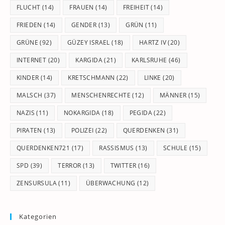
FLUCHT
(14)
FRAUEN
(14)
FREIHEIT
(14)
FRIEDEN
(14)
GENDER
(13)
GRÜN
(11)
GRÜNE
(92)
GÜZEY ISRAEL
(18)
HARTZ IV
(20)
INTERNET
(20)
KARGIDA
(21)
KARLSRUHE
(46)
KINDER
(14)
KRETSCHMANN
(22)
LINKE
(20)
MALSCH
(37)
MENSCHENRECHTE
(12)
MÄNNER
(15)
NAZIS
(11)
NOKARGIDA
(18)
PEGIDA
(22)
PIRATEN
(13)
POLIZEI
(22)
QUERDENKEN
(31)
QUERDENKEN721
(17)
RASSISMUS
(13)
SCHULE
(15)
SPD
(39)
TERROR
(13)
TWITTER
(16)
ZENSURSULA
(11)
ÜBERWACHUNG
(12)
Kategorien