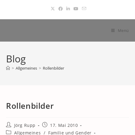
Zum
Inhalt
springen
Menü
Blog
>
Allgemeines
>
Rollenbilder
Rollenbilder
Beitrags-
Beitrag
Jörg Rupp
17. Mai 2010
Autor:
veröffentlicht:
Beitrags-
Allgemeines
/
Familie und Gender