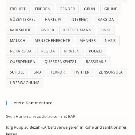
FREIHEIT
FRIEDEN
GENDER
GRÜN
GRÜNE
GÜZEY ISRAEL
HARTZ IV
INTERNET
KARGIDA
KARLSRUHE
KINDER
KRETSCHMANN
LINKE
MALSCH
MENSCHENRECHTE
MÄNNER
NAZIS
NOKARGIDA
PEGIDA
PIRATEN
POLIZEI
QUERDENKEN
QUERDENKEN721
RASSISMUS
SCHULE
SPD
TERROR
TWITTER
ZENSURSULA
ÜBERWACHUNG
Letzte Kommentare
Sven Horlemann
zu
Zeitreise – mit BAP
Jörg Rupp
zu
Bezahl-„Arbeitsverweigerer“ in Ruhe und sanktionsfrei
lassen