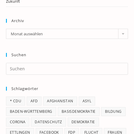
Zukunft
Archiv
Archiv
Monat auswählen
Suchen
Pr
Es
to
Schlagwörter
clo
th
* CDU
AFD
AFGHANISTAN
ASYL
se
pan
BADEN-WÜRTTEMBERG
BASISDEMOKRATIE
BILDUNG
CORONA
DATENSCHUTZ
DEMOKRATIE
ETTLINGEN
FACEBOOK
FDP
FLUCHT
FRAUEN