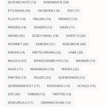
DATENSCHUTZ
(13)
DEMOKRATIE
(39)
ETTLINGEN
(30)
FACEBOOK
(16)
FDP
(17)
FLUCHT
(14)
FRAUEN
(14)
FREIHEIT
(14)
FRIEDEN
(14)
GENDER
(13)
GRÜN
(11)
GRÜNE
(92)
GÜZEY ISRAEL
(18)
HARTZ IV
(20)
INTERNET
(20)
KARGIDA
(21)
KARLSRUHE
(46)
KINDER
(14)
KRETSCHMANN
(22)
LINKE
(20)
MALSCH
(37)
MENSCHENRECHTE
(12)
MÄNNER
(15)
NAZIS
(11)
NOKARGIDA
(18)
PEGIDA
(22)
PIRATEN
(13)
POLIZEI
(22)
QUERDENKEN
(31)
QUERDENKEN721
(17)
RASSISMUS
(13)
SCHULE
(15)
SPD
(39)
TERROR
(13)
TWITTER
(16)
ZENSURSULA
(11)
ÜBERWACHUNG
(12)