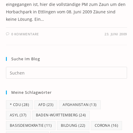
eingegangen ist, hier die vollständige PM zum Zaun um den
Horbachpark in Ettlingen vom 08. Juni 2009 Zäune sind
keine Lösung. Ein…
0 KOMMENTARE
23. JUNI 2009
Suche Im Blog
Pr
Es
to
Meine Schlagwörter
clo
th
* CDU
(28)
AFD
(23)
AFGHANISTAN
(13)
se
pan
ASYL
(37)
BADEN-WÜRTTEMBERG
(24)
BASISDEMOKRATIE
(11)
BILDUNG
(22)
CORONA
(16)