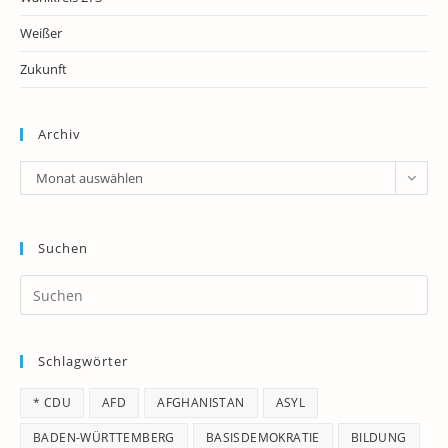
Weißer
Zukunft
Archiv
Archiv
Monat auswählen
Suchen
Pr
Es
to
Schlagwörter
clo
th
* CDU
AFD
AFGHANISTAN
ASYL
se
pan
BADEN-WÜRTTEMBERG
BASISDEMOKRATIE
BILDUNG