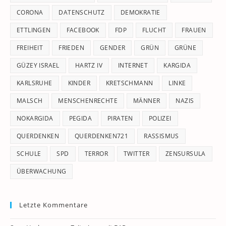
CORONA
DATENSCHUTZ
DEMOKRATIE
ETTLINGEN
FACEBOOK
FDP
FLUCHT
FRAUEN
FREIHEIT
FRIEDEN
GENDER
GRÜN
GRÜNE
GÜZEY ISRAEL
HARTZ IV
INTERNET
KARGIDA
KARLSRUHE
KINDER
KRETSCHMANN
LINKE
MALSCH
MENSCHENRECHTE
MÄNNER
NAZIS
NOKARGIDA
PEGIDA
PIRATEN
POLIZEI
QUERDENKEN
QUERDENKEN721
RASSISMUS
SCHULE
SPD
TERROR
TWITTER
ZENSURSULA
ÜBERWACHUNG
Letzte Kommentare