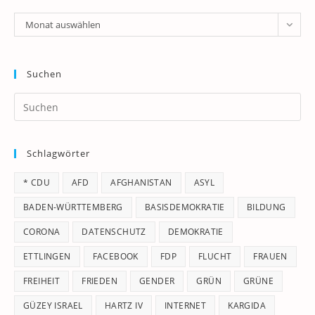
Archiv
Monat auswählen
Suchen
Pr
Es
to
Schlagwörter
clo
th
* CDU
AFD
AFGHANISTAN
ASYL
se
pan
BADEN-WÜRTTEMBERG
BASISDEMOKRATIE
BILDUNG
CORONA
DATENSCHUTZ
DEMOKRATIE
ETTLINGEN
FACEBOOK
FDP
FLUCHT
FRAUEN
FREIHEIT
FRIEDEN
GENDER
GRÜN
GRÜNE
GÜZEY ISRAEL
HARTZ IV
INTERNET
KARGIDA