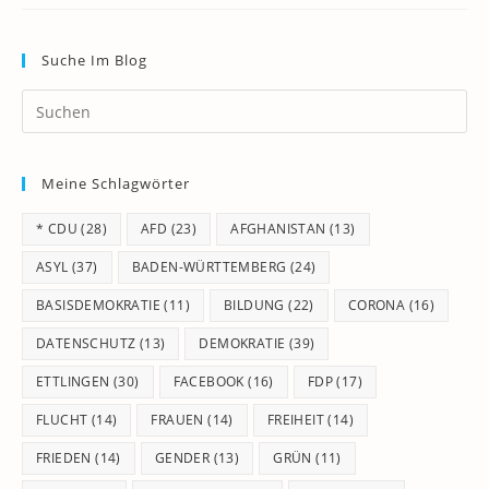
Suche Im Blog
Pr
Es
to
Meine Schlagwörter
clo
th
* CDU
(28)
AFD
(23)
AFGHANISTAN
(13)
se
pan
ASYL
(37)
BADEN-WÜRTTEMBERG
(24)
BASISDEMOKRATIE
(11)
BILDUNG
(22)
CORONA
(16)
DATENSCHUTZ
(13)
DEMOKRATIE
(39)
ETTLINGEN
(30)
FACEBOOK
(16)
FDP
(17)
FLUCHT
(14)
FRAUEN
(14)
FREIHEIT
(14)
FRIEDEN
(14)
GENDER
(13)
GRÜN
(11)