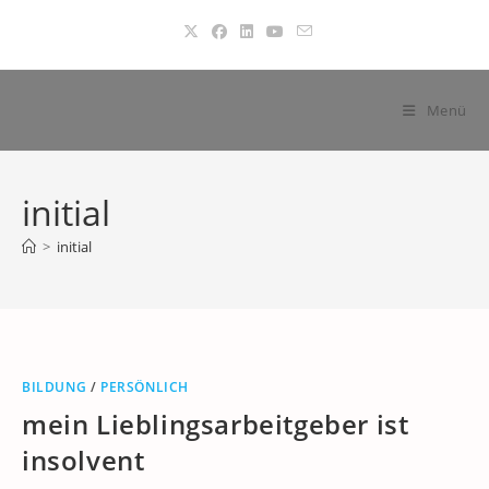
Zum
Inhalt
springen
Menü
initial
>
initial
BILDUNG
/
PERSÖNLICH
mein Lieblingsarbeitgeber ist
insolvent