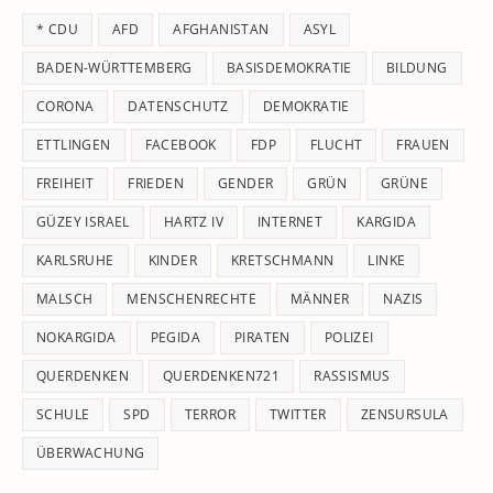
th
* CDU
AFD
AFGHANISTAN
ASYL
se
pan
BADEN-WÜRTTEMBERG
BASISDEMOKRATIE
BILDUNG
CORONA
DATENSCHUTZ
DEMOKRATIE
ETTLINGEN
FACEBOOK
FDP
FLUCHT
FRAUEN
FREIHEIT
FRIEDEN
GENDER
GRÜN
GRÜNE
GÜZEY ISRAEL
HARTZ IV
INTERNET
KARGIDA
KARLSRUHE
KINDER
KRETSCHMANN
LINKE
MALSCH
MENSCHENRECHTE
MÄNNER
NAZIS
NOKARGIDA
PEGIDA
PIRATEN
POLIZEI
QUERDENKEN
QUERDENKEN721
RASSISMUS
SCHULE
SPD
TERROR
TWITTER
ZENSURSULA
ÜBERWACHUNG