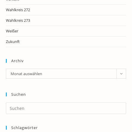
Wahlkreis 272
Wahlkreis 273
Weißer
Zukunft
Archiv
Archiv
Monat auswählen
Suchen
Pr
Es
to
Schlagwörter
clo