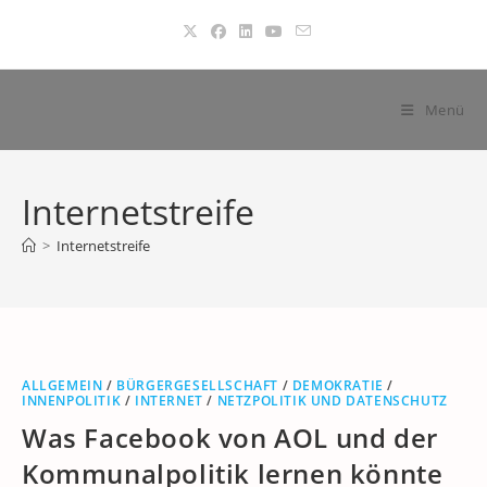
Zum
Inhalt
springen
Menü
Internetstreife
>
Internetstreife
ALLGEMEIN
/
BÜRGERGESELLSCHAFT
/
DEMOKRATIE
/
INNENPOLITIK
/
INTERNET
/
NETZPOLITIK UND DATENSCHUTZ
Was Facebook von AOL und der
Kommunalpolitik lernen könnte