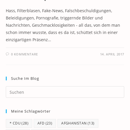
Hass, Filterblasen, Fake-News, Falschbeschuldigungen,
Beleidigungen, Pornografie, triggernde Bilder und
Nachrichten, Geschmacklosigkeiten - all das, von dem man
schon immer wusste, dass es da ist, schüttet sich in einer
einzigartigen Präsenz…
0 KOMMENTARE
14. APRIL 2017
Suche Im Blog
Pr
Es
to
Meine Schlagwörter
clo
th
* CDU
(28)
AFD
(23)
AFGHANISTAN
(13)
se