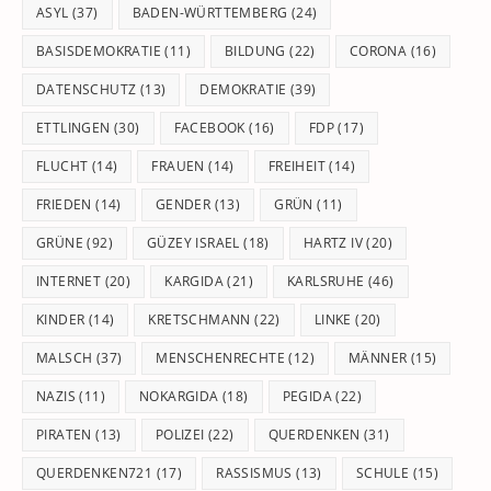
pan
ASYL
(37)
BADEN-WÜRTTEMBERG
(24)
BASISDEMOKRATIE
(11)
BILDUNG
(22)
CORONA
(16)
DATENSCHUTZ
(13)
DEMOKRATIE
(39)
ETTLINGEN
(30)
FACEBOOK
(16)
FDP
(17)
FLUCHT
(14)
FRAUEN
(14)
FREIHEIT
(14)
FRIEDEN
(14)
GENDER
(13)
GRÜN
(11)
GRÜNE
(92)
GÜZEY ISRAEL
(18)
HARTZ IV
(20)
INTERNET
(20)
KARGIDA
(21)
KARLSRUHE
(46)
KINDER
(14)
KRETSCHMANN
(22)
LINKE
(20)
MALSCH
(37)
MENSCHENRECHTE
(12)
MÄNNER
(15)
NAZIS
(11)
NOKARGIDA
(18)
PEGIDA
(22)
PIRATEN
(13)
POLIZEI
(22)
QUERDENKEN
(31)
QUERDENKEN721
(17)
RASSISMUS
(13)
SCHULE
(15)