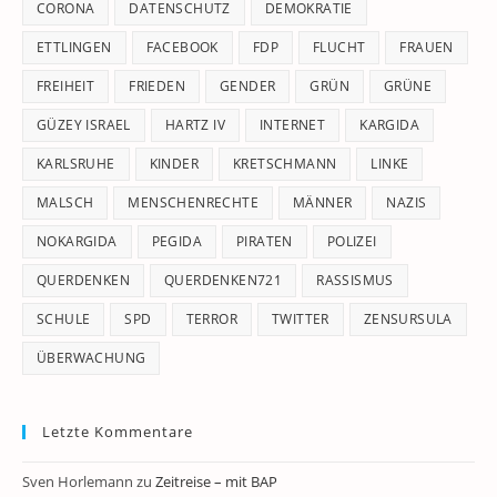
CORONA
DATENSCHUTZ
DEMOKRATIE
ETTLINGEN
FACEBOOK
FDP
FLUCHT
FRAUEN
FREIHEIT
FRIEDEN
GENDER
GRÜN
GRÜNE
GÜZEY ISRAEL
HARTZ IV
INTERNET
KARGIDA
KARLSRUHE
KINDER
KRETSCHMANN
LINKE
MALSCH
MENSCHENRECHTE
MÄNNER
NAZIS
NOKARGIDA
PEGIDA
PIRATEN
POLIZEI
QUERDENKEN
QUERDENKEN721
RASSISMUS
SCHULE
SPD
TERROR
TWITTER
ZENSURSULA
ÜBERWACHUNG
Letzte Kommentare
Sven Horlemann
zu
Zeitreise – mit BAP