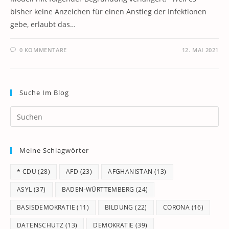
bisher keine Anzeichen für einen Anstieg der Infektionen
gebe, erlaubt das…
0 KOMMENTARE
12. MAI 2021
Suche Im Blog
Pr
Es
to
Meine Schlagwörter
clo
th
* CDU
(28)
AFD
(23)
AFGHANISTAN
(13)
se
pan
ASYL
(37)
BADEN-WÜRTTEMBERG
(24)
BASISDEMOKRATIE
(11)
BILDUNG
(22)
CORONA
(16)
DATENSCHUTZ
(13)
DEMOKRATIE
(39)