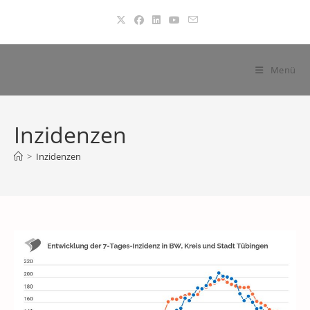
Zum
Inhalt
springen
Menü
Inzidenzen
>
Inzidenzen