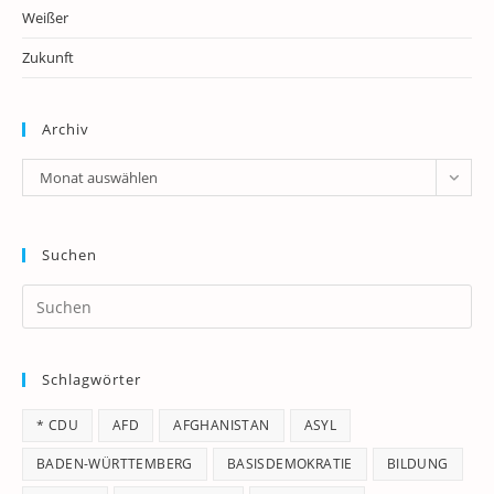
Weißer
Zukunft
Archiv
Archiv
Monat auswählen
Suchen
Pr
Es
to
Schlagwörter
clo
th
* CDU
AFD
AFGHANISTAN
ASYL
se
pan
BADEN-WÜRTTEMBERG
BASISDEMOKRATIE
BILDUNG