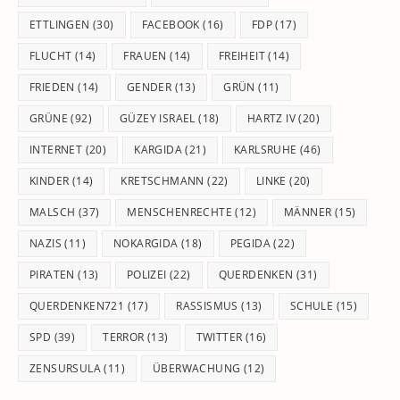
ETTLINGEN
(30)
FACEBOOK
(16)
FDP
(17)
FLUCHT
(14)
FRAUEN
(14)
FREIHEIT
(14)
FRIEDEN
(14)
GENDER
(13)
GRÜN
(11)
GRÜNE
(92)
GÜZEY ISRAEL
(18)
HARTZ IV
(20)
INTERNET
(20)
KARGIDA
(21)
KARLSRUHE
(46)
KINDER
(14)
KRETSCHMANN
(22)
LINKE
(20)
MALSCH
(37)
MENSCHENRECHTE
(12)
MÄNNER
(15)
NAZIS
(11)
NOKARGIDA
(18)
PEGIDA
(22)
PIRATEN
(13)
POLIZEI
(22)
QUERDENKEN
(31)
QUERDENKEN721
(17)
RASSISMUS
(13)
SCHULE
(15)
SPD
(39)
TERROR
(13)
TWITTER
(16)
ZENSURSULA
(11)
ÜBERWACHUNG
(12)