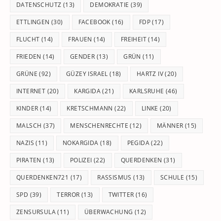
DATENSCHUTZ
(13)
DEMOKRATIE
(39)
ETTLINGEN
(30)
FACEBOOK
(16)
FDP
(17)
FLUCHT
(14)
FRAUEN
(14)
FREIHEIT
(14)
FRIEDEN
(14)
GENDER
(13)
GRÜN
(11)
GRÜNE
(92)
GÜZEY ISRAEL
(18)
HARTZ IV
(20)
INTERNET
(20)
KARGIDA
(21)
KARLSRUHE
(46)
KINDER
(14)
KRETSCHMANN
(22)
LINKE
(20)
MALSCH
(37)
MENSCHENRECHTE
(12)
MÄNNER
(15)
NAZIS
(11)
NOKARGIDA
(18)
PEGIDA
(22)
PIRATEN
(13)
POLIZEI
(22)
QUERDENKEN
(31)
QUERDENKEN721
(17)
RASSISMUS
(13)
SCHULE
(15)
SPD
(39)
TERROR
(13)
TWITTER
(16)
ZENSURSULA
(11)
ÜBERWACHUNG
(12)