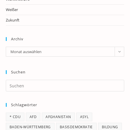
Weißer
Zukunft
Archiv
Archiv
Monat auswählen
Suchen
Pr
Es
to
Schlagwörter
clo
th
* CDU
AFD
AFGHANISTAN
ASYL
se
pan
BADEN-WÜRTTEMBERG
BASISDEMOKRATIE
BILDUNG