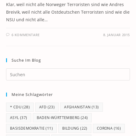
Klar, weil nicht alle Norweger Terroristen sind wie Andres
Breivik, weil nicht alle Ostdeutschen Terroristen sind wie die
NSU und nicht alle…
6 KOMMENTARE
8. JANUAR 2015
Suche Im Blog
Pr
Es
to
Meine Schlagwörter
clo
th
* CDU
(28)
AFD
(23)
AFGHANISTAN
(13)
se
pan
ASYL
(37)
BADEN-WÜRTTEMBERG
(24)
BASISDEMOKRATIE
(11)
BILDUNG
(22)
CORONA
(16)