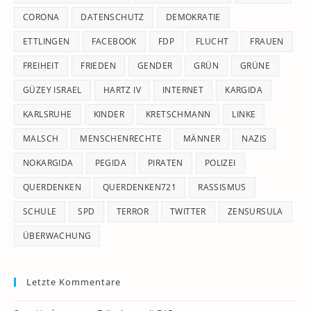
CORONA
DATENSCHUTZ
DEMOKRATIE
ETTLINGEN
FACEBOOK
FDP
FLUCHT
FRAUEN
FREIHEIT
FRIEDEN
GENDER
GRÜN
GRÜNE
GÜZEY ISRAEL
HARTZ IV
INTERNET
KARGIDA
KARLSRUHE
KINDER
KRETSCHMANN
LINKE
MALSCH
MENSCHENRECHTE
MÄNNER
NAZIS
NOKARGIDA
PEGIDA
PIRATEN
POLIZEI
QUERDENKEN
QUERDENKEN721
RASSISMUS
SCHULE
SPD
TERROR
TWITTER
ZENSURSULA
ÜBERWACHUNG
Letzte Kommentare