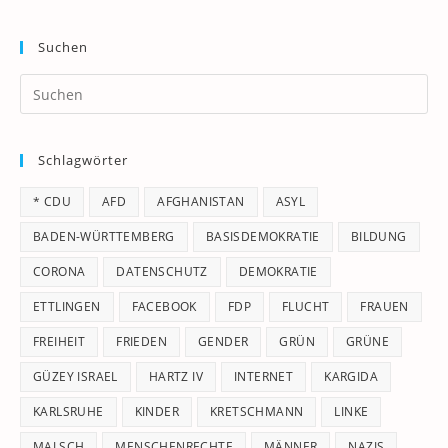
Suchen
Pr
Es
to
Schlagwörter
clo
th
* CDU
AFD
AFGHANISTAN
ASYL
se
pan
BADEN-WÜRTTEMBERG
BASISDEMOKRATIE
BILDUNG
CORONA
DATENSCHUTZ
DEMOKRATIE
ETTLINGEN
FACEBOOK
FDP
FLUCHT
FRAUEN
FREIHEIT
FRIEDEN
GENDER
GRÜN
GRÜNE
GÜZEY ISRAEL
HARTZ IV
INTERNET
KARGIDA
KARLSRUHE
KINDER
KRETSCHMANN
LINKE
MALSCH
MENSCHENRECHTE
MÄNNER
NAZIS