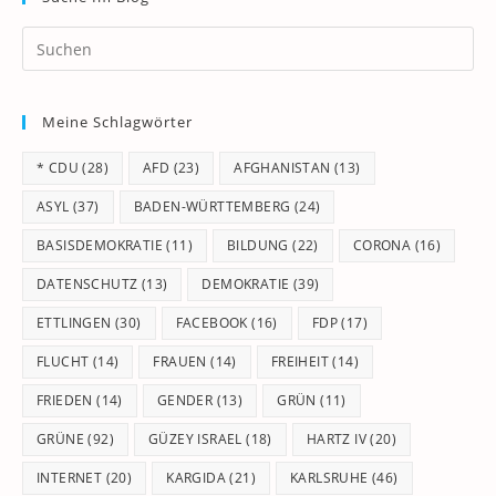
Pr
Es
to
Meine Schlagwörter
clo
th
* CDU
(28)
AFD
(23)
AFGHANISTAN
(13)
se
pan
ASYL
(37)
BADEN-WÜRTTEMBERG
(24)
BASISDEMOKRATIE
(11)
BILDUNG
(22)
CORONA
(16)
DATENSCHUTZ
(13)
DEMOKRATIE
(39)
ETTLINGEN
(30)
FACEBOOK
(16)
FDP
(17)
FLUCHT
(14)
FRAUEN
(14)
FREIHEIT
(14)
FRIEDEN
(14)
GENDER
(13)
GRÜN
(11)
GRÜNE
(92)
GÜZEY ISRAEL
(18)
HARTZ IV
(20)
INTERNET
(20)
KARGIDA
(21)
KARLSRUHE
(46)