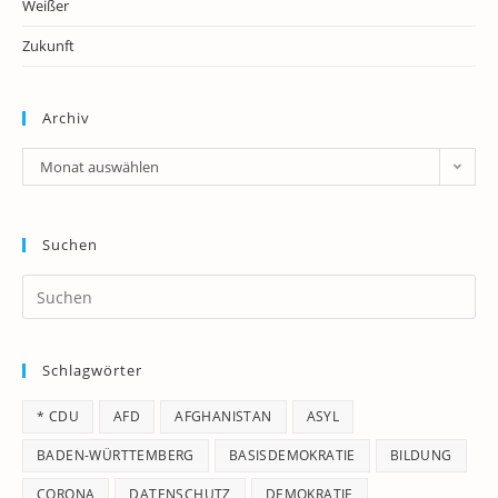
Weißer
Zukunft
Archiv
Archiv
Monat auswählen
Suchen
Pr
Es
to
Schlagwörter
clo
th
* CDU
AFD
AFGHANISTAN
ASYL
se
pan
BADEN-WÜRTTEMBERG
BASISDEMOKRATIE
BILDUNG
CORONA
DATENSCHUTZ
DEMOKRATIE