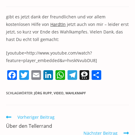
Kategorie:
Kommentare:
gibt es jetzt dank der freundlichen und vor allem
kostenlosen Hilfe von
HardtIn
jetzt auch von mir – leider erst
jetzt, so kurz vor Ende des Wahlkampfes. Vielen Dank, das
hast Du echt toll gemacht:
[youtube=http://www.youtube.com/watch?
feature=player_embedded&v=hvskNvubDU8]
F
T
E
Li
W
T
T
T
a
w
m
n
h
el
h
ei
c
itt
ai
k
at
e
re
le
SCHLAGWÖRTER
:
JÖRG RUPP
,
VIDEO
,
WAHLKMAPF
e
er
l
e
s
gr
e
n
b
dI
A
a
m
Weitere
Vorheriger Beitrag
o
n
p
m
a
Artikel
Über den Tellerrand
ansehen
o
p
Nächster Beitrag