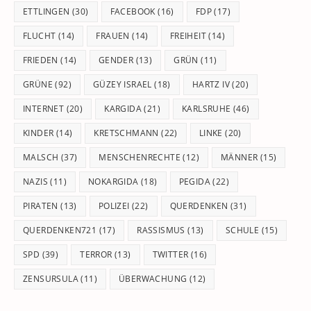
ETTLINGEN
(30)
FACEBOOK
(16)
FDP
(17)
FLUCHT
(14)
FRAUEN
(14)
FREIHEIT
(14)
FRIEDEN
(14)
GENDER
(13)
GRÜN
(11)
GRÜNE
(92)
GÜZEY ISRAEL
(18)
HARTZ IV
(20)
INTERNET
(20)
KARGIDA
(21)
KARLSRUHE
(46)
KINDER
(14)
KRETSCHMANN
(22)
LINKE
(20)
MALSCH
(37)
MENSCHENRECHTE
(12)
MÄNNER
(15)
NAZIS
(11)
NOKARGIDA
(18)
PEGIDA
(22)
PIRATEN
(13)
POLIZEI
(22)
QUERDENKEN
(31)
QUERDENKEN721
(17)
RASSISMUS
(13)
SCHULE
(15)
SPD
(39)
TERROR
(13)
TWITTER
(16)
ZENSURSULA
(11)
ÜBERWACHUNG
(12)