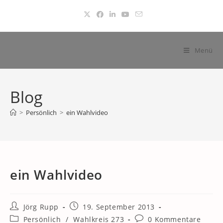
Zum
Inhalt
springen
Menü
Blog
>
Persönlich
>
ein Wahlvideo
ein Wahlvideo
Beitrags-
Beitrag
Jörg Rupp
19. September 2013
Autor:
veröffentlicht:
Beitrags-
Beitrags-
Persönlich
/
Wahlkreis 273
0 Kommentare