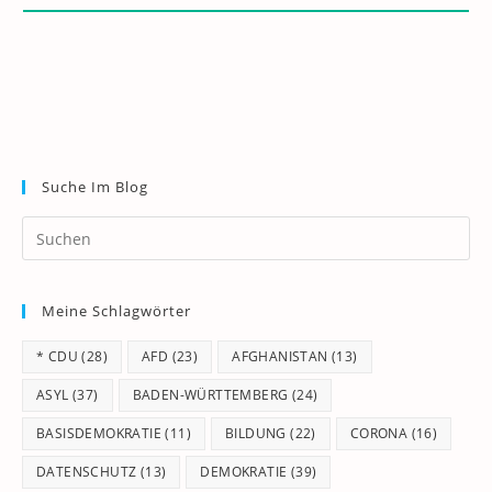
Suche Im Blog
Pr
Es
to
Meine Schlagwörter
clo
th
* CDU
(28)
AFD
(23)
AFGHANISTAN
(13)
se
pan
ASYL
(37)
BADEN-WÜRTTEMBERG
(24)
BASISDEMOKRATIE
(11)
BILDUNG
(22)
CORONA
(16)
DATENSCHUTZ
(13)
DEMOKRATIE
(39)