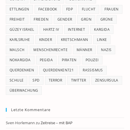
ETTLINGEN
FACEBOOK
FDP
FLUCHT
FRAUEN
FREIHEIT
FRIEDEN
GENDER
GRÜN
GRÜNE
GÜZEY ISRAEL
HARTZ IV
INTERNET
KARGIDA
KARLSRUHE
KINDER
KRETSCHMANN
LINKE
MALSCH
MENSCHENRECHTE
MÄNNER
NAZIS
NOKARGIDA
PEGIDA
PIRATEN
POLIZEI
QUERDENKEN
QUERDENKEN721
RASSISMUS
SCHULE
SPD
TERROR
TWITTER
ZENSURSULA
ÜBERWACHUNG
Letzte Kommentare
Sven Horlemann
zu
Zeitreise – mit BAP