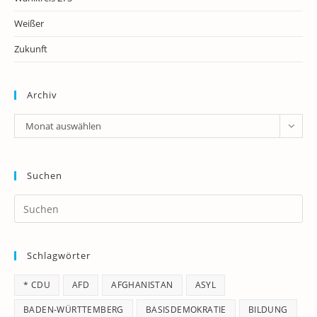
Weißer
Zukunft
Archiv
Archiv
Monat auswählen
Suchen
Pr
Es
to
Schlagwörter
clo
th
* CDU
AFD
AFGHANISTAN
ASYL
se
pan
BADEN-WÜRTTEMBERG
BASISDEMOKRATIE
BILDUNG