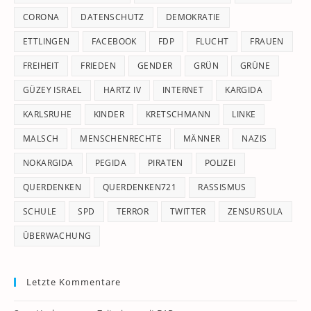
CORONA
DATENSCHUTZ
DEMOKRATIE
ETTLINGEN
FACEBOOK
FDP
FLUCHT
FRAUEN
FREIHEIT
FRIEDEN
GENDER
GRÜN
GRÜNE
GÜZEY ISRAEL
HARTZ IV
INTERNET
KARGIDA
KARLSRUHE
KINDER
KRETSCHMANN
LINKE
MALSCH
MENSCHENRECHTE
MÄNNER
NAZIS
NOKARGIDA
PEGIDA
PIRATEN
POLIZEI
QUERDENKEN
QUERDENKEN721
RASSISMUS
SCHULE
SPD
TERROR
TWITTER
ZENSURSULA
ÜBERWACHUNG
Letzte Kommentare