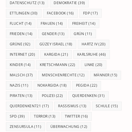
DATENSCHUTZ
(13)
DEMOKRATIE
(39)
ETTLINGEN
(30)
FACEBOOK
(16)
FDP
(17)
FLUCHT
(14)
FRAUEN
(14)
FREIHEIT
(14)
FRIEDEN
(14)
GENDER
(13)
GRÜN
(11)
GRÜNE
(92)
GÜZEY ISRAEL
(18)
HARTZ IV
(20)
INTERNET
(20)
KARGIDA
(21)
KARLSRUHE
(46)
KINDER
(14)
KRETSCHMANN
(22)
LINKE
(20)
MALSCH
(37)
MENSCHENRECHTE
(12)
MÄNNER
(15)
NAZIS
(11)
NOKARGIDA
(18)
PEGIDA
(22)
PIRATEN
(13)
POLIZEI
(22)
QUERDENKEN
(31)
QUERDENKEN721
(17)
RASSISMUS
(13)
SCHULE
(15)
SPD
(39)
TERROR
(13)
TWITTER
(16)
ZENSURSULA
(11)
ÜBERWACHUNG
(12)