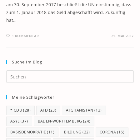
am 30. September 2017 beschließt die UN einstimmig, dass
zum 1. Janaur 2018 das Geld abgeschafft wird. Zukünftig
hat…
1 KOMMENTAR
21. MAI 2017
Suche Im Blog
Pr
Es
to
Meine Schlagwörter
clo
th
* CDU
(28)
AFD
(23)
AFGHANISTAN
(13)
se
pan
ASYL
(37)
BADEN-WÜRTTEMBERG
(24)
BASISDEMOKRATIE
(11)
BILDUNG
(22)
CORONA
(16)