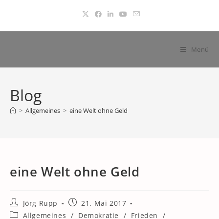
Zum
Inhalt
springen
Menü
Blog
>
Allgemeines
>
eine Welt ohne Geld
eine Welt ohne Geld
Beitrags-
Beitrag
Jörg Rupp
21. Mai 2017
Autor:
veröffentlicht:
Beitrags-
Allgemeines
/
Demokratie
/
Frieden
/