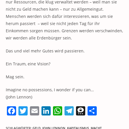
nur Ressourcen, die klug verwaltet werden – weil man sie
nicht zu Geld machen kann – nur zu Allgemeingut.
Menschen werden sich dafür interessieren, was um sie
herum passiert – weil sie nicht jeden Tag für ihr
Einkommen sorgen müssen. Grenzen werden verschwinden,
wir werden alle Erdenbürger sein.
Das und viel mehr Gutes wird passieren.
Ein Traum, eine Vision?
Mag sein.
Imagine no possessions, I wonder if you can…
(John Lennon)
F
T
E
Li
W
T
T
T
a
w
m
n
h
el
h
ei
SCHLAGWÖRTER
:
GELD
,
JOHN LENNON
,
KAPITALISMUS
,
MACHT
,