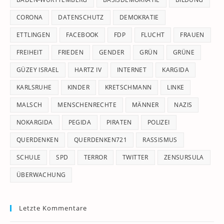
CORONA
DATENSCHUTZ
DEMOKRATIE
ETTLINGEN
FACEBOOK
FDP
FLUCHT
FRAUEN
FREIHEIT
FRIEDEN
GENDER
GRÜN
GRÜNE
GÜZEY ISRAEL
HARTZ IV
INTERNET
KARGIDA
KARLSRUHE
KINDER
KRETSCHMANN
LINKE
MALSCH
MENSCHENRECHTE
MÄNNER
NAZIS
NOKARGIDA
PEGIDA
PIRATEN
POLIZEI
QUERDENKEN
QUERDENKEN721
RASSISMUS
SCHULE
SPD
TERROR
TWITTER
ZENSURSULA
ÜBERWACHUNG
Letzte Kommentare