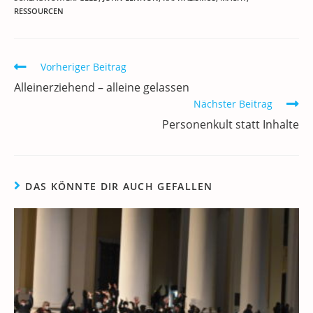
c
itt
ai
k
at
e
re
le
RESSOURCEN
e
er
l
e
s
gr
e
n
b
dI
A
a
m
o
n
p
m
a
Weitere
Vorheriger Beitrag
Artikel
o
p
Alleinerziehend – alleine gelassen
ansehen
k
Nächster Beitrag
Personenkult statt Inhalte
DAS KÖNNTE DIR AUCH GEFALLEN