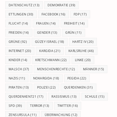
DATENSCHUTZ
(13)
DEMOKRATIE
(39)
ETTLINGEN
(30)
FACEBOOK
(16)
FDP
(17)
FLUCHT
(14)
FRAUEN
(14)
FREIHEIT
(14)
FRIEDEN
(14)
GENDER
(13)
GRÜN
(11)
GRÜNE
(92)
GÜZEY ISRAEL
(18)
HARTZ IV
(20)
INTERNET
(20)
KARGIDA
(21)
KARLSRUHE
(46)
KINDER
(14)
KRETSCHMANN
(22)
LINKE
(20)
MALSCH
(37)
MENSCHENRECHTE
(12)
MÄNNER
(15)
NAZIS
(11)
NOKARGIDA
(18)
PEGIDA
(22)
PIRATEN
(13)
POLIZEI
(22)
QUERDENKEN
(31)
QUERDENKEN721
(17)
RASSISMUS
(13)
SCHULE
(15)
SPD
(39)
TERROR
(13)
TWITTER
(16)
ZENSURSULA
(11)
ÜBERWACHUNG
(12)