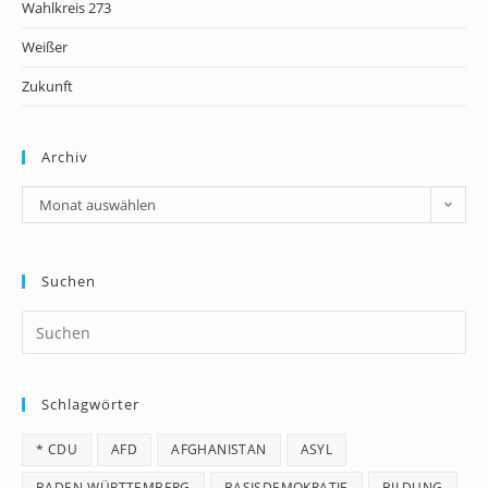
Wahlkreis 273
Weißer
Zukunft
Archiv
Archiv
Monat auswählen
Suchen
Pr
Es
to
Schlagwörter
clo
th
* CDU
AFD
AFGHANISTAN
ASYL
se
pan
BADEN-WÜRTTEMBERG
BASISDEMOKRATIE
BILDUNG