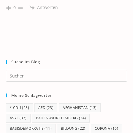
Antworten
0
Suche Im Blog
Pr
Es
to
Meine Schlagwörter
clo
th
* CDU
(28)
AFD
(23)
AFGHANISTAN
(13)
se
pan
ASYL
(37)
BADEN-WÜRTTEMBERG
(24)
BASISDEMOKRATIE
(11)
BILDUNG
(22)
CORONA
(16)