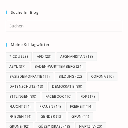
Suche Im Blog
Pr
Es
to
Meine Schlagwörter
clo
th
* CDU
(28)
AFD
(23)
AFGHANISTAN
(13)
se
pan
ASYL
(37)
BADEN-WÜRTTEMBERG
(24)
BASISDEMOKRATIE
(11)
BILDUNG
(22)
CORONA
(16)
DATENSCHUTZ
(13)
DEMOKRATIE
(39)
ETTLINGEN
(30)
FACEBOOK
(16)
FDP
(17)
FLUCHT
(14)
FRAUEN
(14)
FREIHEIT
(14)
FRIEDEN
(14)
GENDER
(13)
GRÜN
(11)
GRÜNE
(92)
GÜZEY ISRAEL
(18)
HARTZ IV
(20)