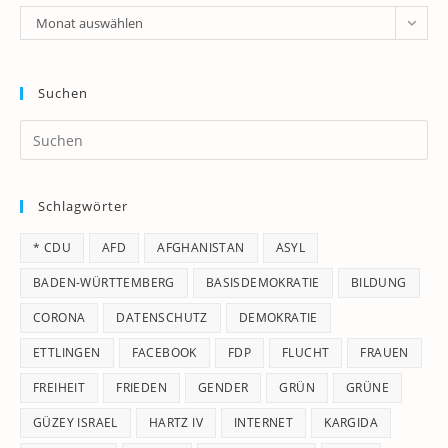
Archiv
Monat auswählen
Suchen
Pr
Es
to
Schlagwörter
clo
th
* CDU
AFD
AFGHANISTAN
ASYL
se
pan
BADEN-WÜRTTEMBERG
BASISDEMOKRATIE
BILDUNG
CORONA
DATENSCHUTZ
DEMOKRATIE
ETTLINGEN
FACEBOOK
FDP
FLUCHT
FRAUEN
FREIHEIT
FRIEDEN
GENDER
GRÜN
GRÜNE
GÜZEY ISRAEL
HARTZ IV
INTERNET
KARGIDA