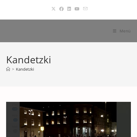
Zum
Inhalt
springen
Menü
Kandetzki
>
Kandetzki