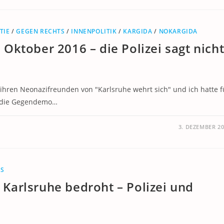
TIE
/
GEGEN RECHTS
/
INNENPOLITIK
/
KARGIDA
/
NOKARGIDA
ktober 2016 – die Polizei sagt nich
ihren Neonazifreunden von "Karlsruhe wehrt sich" und ich hatte f
ür die Gegendemo…
3. DEZEMBER 2
US
Karlsruhe bedroht – Polizei und