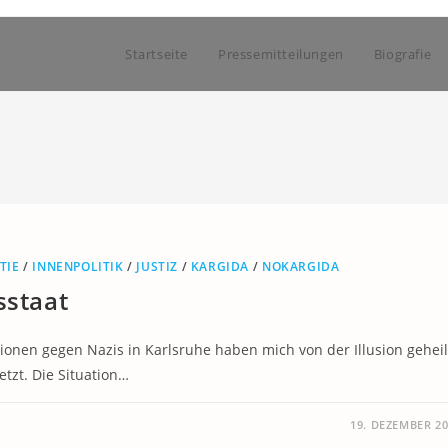
Startseite
Pressemitteilungen
Biografie
TIE
/
INNENPOLITIK
/
JUSTIZ
/
KARGIDA
/
NOKARGIDA
sstaat
tionen gegen Nazis in Karlsruhe haben mich von der Illusion geheil
etzt. Die Situation…
19. DEZEMBER 2