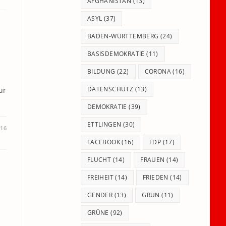
panel.
AFGHANISTAN
(13)
ASYL
(37)
BADEN-WÜRTTEMBERG
(24)
t
BASISDEMOKRATIE
(11)
BILDUNG
(22)
CORONA
(16)
DATENSCHUTZ
(13)
ür
DEMOKRATIE
(39)
ETTLINGEN
(30)
016
FACEBOOK
(16)
FDP
(17)
FLUCHT
(14)
FRAUEN
(14)
FREIHEIT
(14)
FRIEDEN
(14)
GENDER
(13)
GRÜN
(11)
GRÜNE
(92)