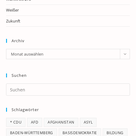
Weißer
Zukunft
Archiv
Archiv
Monat auswählen
Suchen
Pr
Es
to
Schlagwörter
clo
th
* CDU
AFD
AFGHANISTAN
ASYL
se
pan
BADEN-WÜRTTEMBERG
BASISDEMOKRATIE
BILDUNG