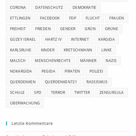
CORONA
DATENSCHUTZ
DEMOKRATIE
ETTLINGEN
FACEBOOK
FDP
FLUCHT
FRAUEN
FREIHEIT
FRIEDEN
GENDER
GRÜN
GRÜNE
GÜZEY ISRAEL
HARTZ IV
INTERNET
KARGIDA
KARLSRUHE
KINDER
KRETSCHMANN
LINKE
MALSCH
MENSCHENRECHTE
MÄNNER
NAZIS
NOKARGIDA
PEGIDA
PIRATEN
POLIZEI
QUERDENKEN
QUERDENKEN721
RASSISMUS
SCHULE
SPD
TERROR
TWITTER
ZENSURSULA
ÜBERWACHUNG
Letzte Kommentare