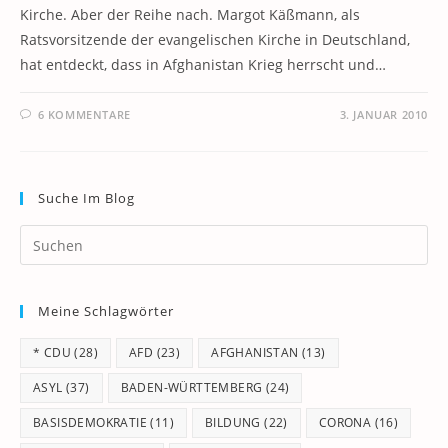
Kirche. Aber der Reihe nach. Margot Käßmann, als
Ratsvorsitzende der evangelischen Kirche in Deutschland,
hat entdeckt, dass in Afghanistan Krieg herrscht und…
6 KOMMENTARE
3. JANUAR 2010
Suche Im Blog
Pr
Es
to
Meine Schlagwörter
clo
th
* CDU
(28)
AFD
(23)
AFGHANISTAN
(13)
se
pan
ASYL
(37)
BADEN-WÜRTTEMBERG
(24)
BASISDEMOKRATIE
(11)
BILDUNG
(22)
CORONA
(16)