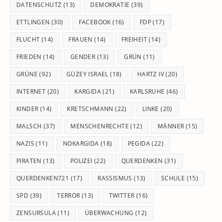
DATENSCHUTZ
(13)
DEMOKRATIE
(39)
ETTLINGEN
(30)
FACEBOOK
(16)
FDP
(17)
FLUCHT
(14)
FRAUEN
(14)
FREIHEIT
(14)
FRIEDEN
(14)
GENDER
(13)
GRÜN
(11)
GRÜNE
(92)
GÜZEY ISRAEL
(18)
HARTZ IV
(20)
INTERNET
(20)
KARGIDA
(21)
KARLSRUHE
(46)
KINDER
(14)
KRETSCHMANN
(22)
LINKE
(20)
MALSCH
(37)
MENSCHENRECHTE
(12)
MÄNNER
(15)
NAZIS
(11)
NOKARGIDA
(18)
PEGIDA
(22)
PIRATEN
(13)
POLIZEI
(22)
QUERDENKEN
(31)
QUERDENKEN721
(17)
RASSISMUS
(13)
SCHULE
(15)
SPD
(39)
TERROR
(13)
TWITTER
(16)
ZENSURSULA
(11)
ÜBERWACHUNG
(12)