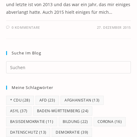
und letzte ist von 2013 und das war ein Jahr, das mir einiges
abverlangt hatte. Auch 2015 hielt einiges für mich…
0 KOMMENTARE
27. DEZEMBER 2015
Suche Im Blog
Pr
Es
to
Meine Schlagwörter
clo
th
* CDU
(28)
AFD
(23)
AFGHANISTAN
(13)
se
pan
ASYL
(37)
BADEN-WÜRTTEMBERG
(24)
BASISDEMOKRATIE
(11)
BILDUNG
(22)
CORONA
(16)
DATENSCHUTZ
(13)
DEMOKRATIE
(39)