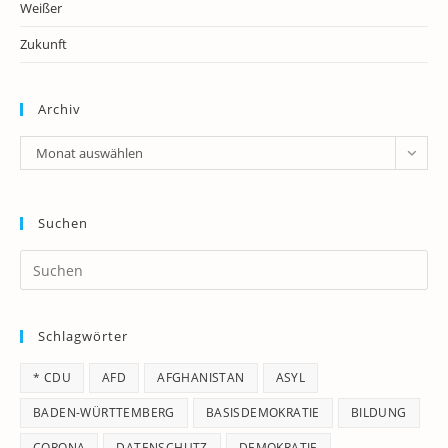
Weißer
Zukunft
Archiv
Archiv
Monat auswählen
Suchen
Pr
Es
to
Schlagwörter
clo
th
* CDU
AFD
AFGHANISTAN
ASYL
se
pan
BADEN-WÜRTTEMBERG
BASISDEMOKRATIE
BILDUNG
CORONA
DATENSCHUTZ
DEMOKRATIE