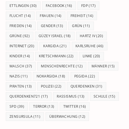
ETTLINGEN
(30)
FACEBOOK
(16)
FDP
(17)
FLUCHT
(14)
FRAUEN
(14)
FREIHEIT
(14)
FRIEDEN
(14)
GENDER
(13)
GRÜN
(11)
GRÜNE
(92)
GÜZEY ISRAEL
(18)
HARTZ IV
(20)
INTERNET
(20)
KARGIDA
(21)
KARLSRUHE
(46)
KINDER
(14)
KRETSCHMANN
(22)
LINKE
(20)
MALSCH
(37)
MENSCHENRECHTE
(12)
MÄNNER
(15)
NAZIS
(11)
NOKARGIDA
(18)
PEGIDA
(22)
PIRATEN
(13)
POLIZEI
(22)
QUERDENKEN
(31)
QUERDENKEN721
(17)
RASSISMUS
(13)
SCHULE
(15)
SPD
(39)
TERROR
(13)
TWITTER
(16)
ZENSURSULA
(11)
ÜBERWACHUNG
(12)