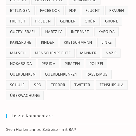
ETTLINGEN
FACEBOOK
FDP
FLUCHT
FRAUEN
FREIHEIT
FRIEDEN
GENDER
GRÜN
GRÜNE
GÜZEY ISRAEL
HARTZ IV
INTERNET
KARGIDA
KARLSRUHE
KINDER
KRETSCHMANN
LINKE
MALSCH
MENSCHENRECHTE
MÄNNER
NAZIS
NOKARGIDA
PEGIDA
PIRATEN
POLIZEI
QUERDENKEN
QUERDENKEN721
RASSISMUS
SCHULE
SPD
TERROR
TWITTER
ZENSURSULA
ÜBERWACHUNG
Letzte Kommentare
Sven Horlemann
zu
Zeitreise – mit BAP