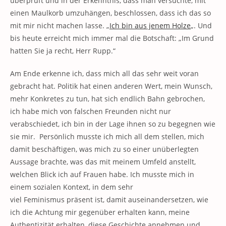
überprüft und in der Erkenntnis, dass man versuchte, mit
einen Maulkorb umzuhängen, beschlossen, dass ich das so
mit mir nicht machen lasse. „
Ich bin aus jenem Holze
„. Und
bis heute erreicht mich immer mal die Botschaft: „Im Grund
hatten Sie ja recht, Herr Rupp.“
Am Ende erkenne ich, dass mich all das sehr weit voran
gebracht hat. Politik hat einen anderen Wert, mein Wunsch,
mehr Konkretes zu tun, hat sich endlich Bahn gebrochen,
ich habe mich von falschen Freunden nicht nur
verabschiedet, ich bin in der Lage ihnen so zu begegnen wie
sie mir. Persönlich musste ich mich all dem stellen, mich
damit beschäftigen, was mich zu so einer unüberlegten
Aussage brachte, was das mit meinem Umfeld anstellt,
welchen Blick ich auf Frauen habe. Ich musste mich in
einem sozialen Kontext, in dem sehr
viel Feminismus präsent ist, damit auseinandersetzen, wie
ich die Achtung mir gegenüber erhalten kann, meine
Authentizität erhalten, diese Geschichte annehmen und