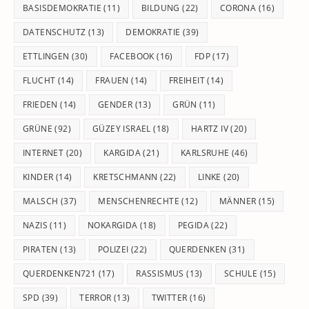
BASISDEMOKRATIE
(11)
BILDUNG
(22)
CORONA
(16)
DATENSCHUTZ
(13)
DEMOKRATIE
(39)
ETTLINGEN
(30)
FACEBOOK
(16)
FDP
(17)
FLUCHT
(14)
FRAUEN
(14)
FREIHEIT
(14)
FRIEDEN
(14)
GENDER
(13)
GRÜN
(11)
GRÜNE
(92)
GÜZEY ISRAEL
(18)
HARTZ IV
(20)
INTERNET
(20)
KARGIDA
(21)
KARLSRUHE
(46)
KINDER
(14)
KRETSCHMANN
(22)
LINKE
(20)
MALSCH
(37)
MENSCHENRECHTE
(12)
MÄNNER
(15)
NAZIS
(11)
NOKARGIDA
(18)
PEGIDA
(22)
PIRATEN
(13)
POLIZEI
(22)
QUERDENKEN
(31)
QUERDENKEN721
(17)
RASSISMUS
(13)
SCHULE
(15)
SPD
(39)
TERROR
(13)
TWITTER
(16)