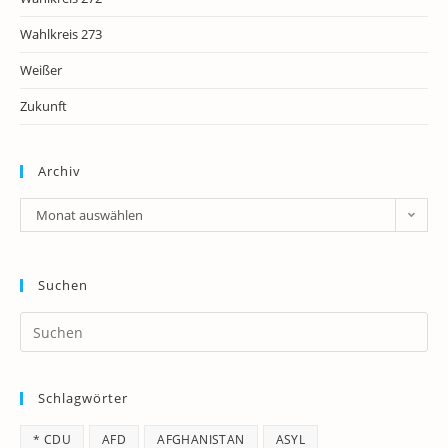
Wahlkreis 273
Weißer
Zukunft
Archiv
Archiv
Monat auswählen
Suchen
Pr
Es
to
Schlagwörter
clo
th
* CDU
AFD
AFGHANISTAN
ASYL