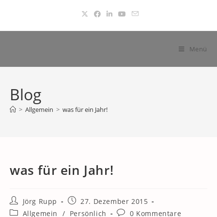
Zum
Inhalt
springen
Menü
Blog
>
Allgemein
>
was für ein Jahr!
was für ein Jahr!
Beitrags-
Beitrag
Jörg Rupp
27. Dezember 2015
Autor:
veröffentlicht:
Beitrags-
Beitrags-
Allgemein
/
Persönlich
0 Kommentare