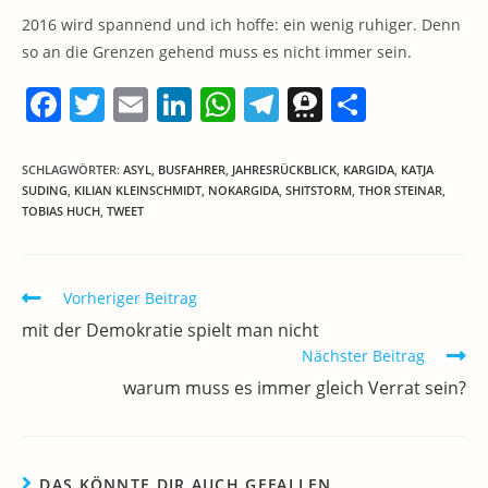
2016 wird spannend und ich hoffe: ein wenig ruhiger. Denn
so an die Grenzen gehend muss es nicht immer sein.
F
T
E
Li
W
T
T
T
a
w
m
n
h
el
h
ei
c
itt
ai
k
at
e
re
le
SCHLAGWÖRTER
:
ASYL
,
BUSFAHRER
,
JAHRESRÜCKBLICK
,
KARGIDA
,
KATJA
SUDING
,
KILIAN KLEINSCHMIDT
,
NOKARGIDA
,
SHITSTORM
,
THOR STEINAR
,
e
er
l
e
s
gr
e
n
TOBIAS HUCH
,
TWEET
b
dI
A
a
m
o
n
p
m
a
Weitere
Vorheriger Beitrag
o
p
Artikel
mit der Demokratie spielt man nicht
k
ansehen
Nächster Beitrag
warum muss es immer gleich Verrat sein?
DAS KÖNNTE DIR AUCH GEFALLEN