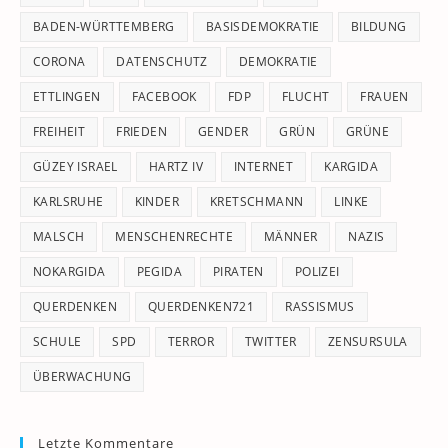
se
pan
BADEN-WÜRTTEMBERG
BASISDEMOKRATIE
BILDUNG
CORONA
DATENSCHUTZ
DEMOKRATIE
ETTLINGEN
FACEBOOK
FDP
FLUCHT
FRAUEN
FREIHEIT
FRIEDEN
GENDER
GRÜN
GRÜNE
GÜZEY ISRAEL
HARTZ IV
INTERNET
KARGIDA
KARLSRUHE
KINDER
KRETSCHMANN
LINKE
MALSCH
MENSCHENRECHTE
MÄNNER
NAZIS
NOKARGIDA
PEGIDA
PIRATEN
POLIZEI
QUERDENKEN
QUERDENKEN721
RASSISMUS
SCHULE
SPD
TERROR
TWITTER
ZENSURSULA
ÜBERWACHUNG
Letzte Kommentare