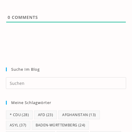
0
COMMENTS
Suche Im Blog
Pr
Es
to
Meine Schlagwörter
clo
th
* CDU
(28)
AFD
(23)
AFGHANISTAN
(13)
se
pan
ASYL
(37)
BADEN-WÜRTTEMBERG
(24)