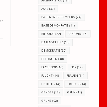
panel.
AFGHANISTAN
(13)
ASYL
(37)
BADEN-WÜRTTEMBERG
(24)
025
BASISDEMOKRATIE
(11)
BILDUNG
(22)
CORONA
(16)
DATENSCHUTZ
(13)
DEMOKRATIE
(39)
ETTLINGEN
(30)
FACEBOOK
(16)
FDP
(17)
FLUCHT
(14)
FRAUEN
(14)
FREIHEIT
(14)
FRIEDEN
(14)
GENDER
(13)
GRÜN
(11)
GRÜNE
(92)