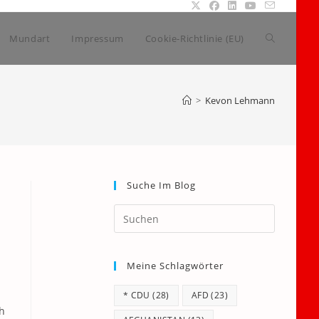
Website-
Mundart
Impressum
Cookie-Richtlinie (EU)
Suche
>
Kevon Lehmann
umschalte
Suche Im Blog
Press
Escape
to
Meine Schlagwörter
close
the
* CDU
(28)
AFD
(23)
search
h