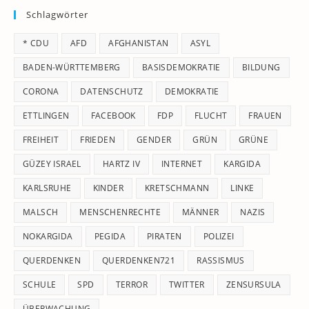
Schlagwörter
clo
th
* CDU
AFD
AFGHANISTAN
ASYL
se
pan
BADEN-WÜRTTEMBERG
BASISDEMOKRATIE
BILDUNG
CORONA
DATENSCHUTZ
DEMOKRATIE
ETTLINGEN
FACEBOOK
FDP
FLUCHT
FRAUEN
FREIHEIT
FRIEDEN
GENDER
GRÜN
GRÜNE
GÜZEY ISRAEL
HARTZ IV
INTERNET
KARGIDA
KARLSRUHE
KINDER
KRETSCHMANN
LINKE
MALSCH
MENSCHENRECHTE
MÄNNER
NAZIS
NOKARGIDA
PEGIDA
PIRATEN
POLIZEI
QUERDENKEN
QUERDENKEN721
RASSISMUS
SCHULE
SPD
TERROR
TWITTER
ZENSURSULA
ÜBERWACHUNG