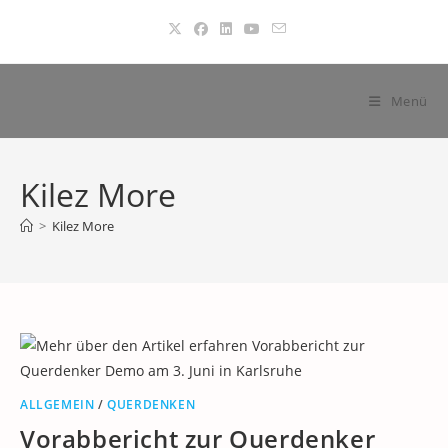
Zum
Inhalt
springen
Menü
Kilez More
>
Kilez More
ALLGEMEIN
/
QUERDENKEN
Vorabbericht zur Querdenker