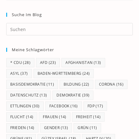
Suche Im Blog
Pr
Es
to
Meine Schlagwörter
clo
th
* CDU
(28)
AFD
(23)
AFGHANISTAN
(13)
se
pan
ASYL
(37)
BADEN-WÜRTTEMBERG
(24)
BASISDEMOKRATIE
(11)
BILDUNG
(22)
CORONA
(16)
DATENSCHUTZ
(13)
DEMOKRATIE
(39)
ETTLINGEN
(30)
FACEBOOK
(16)
FDP
(17)
FLUCHT
(14)
FRAUEN
(14)
FREIHEIT
(14)
FRIEDEN
(14)
GENDER
(13)
GRÜN
(11)
GRÜNE
(92)
GÜZEY ISRAEL
(18)
HARTZ IV
(20)