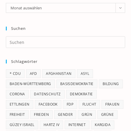
Archiv
Monat auswählen
Suchen
Pr
Es
to
Schlagwörter
clo
th
* CDU
AFD
AFGHANISTAN
ASYL
se
pan
BADEN-WÜRTTEMBERG
BASISDEMOKRATIE
BILDUNG
CORONA
DATENSCHUTZ
DEMOKRATIE
ETTLINGEN
FACEBOOK
FDP
FLUCHT
FRAUEN
FREIHEIT
FRIEDEN
GENDER
GRÜN
GRÜNE
GÜZEY ISRAEL
HARTZ IV
INTERNET
KARGIDA