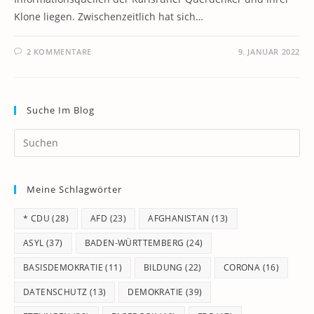
Klone liegen. Zwischenzeitlich hat sich…
2 KOMMENTARE
9. JANUAR 2022
Suche Im Blog
Pr
Es
to
Meine Schlagwörter
clo
th
* CDU
(28)
AFD
(23)
AFGHANISTAN
(13)
se
pan
ASYL
(37)
BADEN-WÜRTTEMBERG
(24)
BASISDEMOKRATIE
(11)
BILDUNG
(22)
CORONA
(16)
DATENSCHUTZ
(13)
DEMOKRATIE
(39)