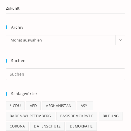
Zukunft
Archiv
Archiv
Monat auswählen
Suchen
Pr
Es
to
Schlagwörter
clo
th
* CDU
AFD
AFGHANISTAN
ASYL
se
pan
BADEN-WÜRTTEMBERG
BASISDEMOKRATIE
BILDUNG
CORONA
DATENSCHUTZ
DEMOKRATIE