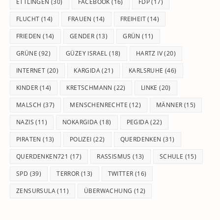
ETTLINGEN
(30)
FACEBOOK
(16)
FDP
(17)
FLUCHT
(14)
FRAUEN
(14)
FREIHEIT
(14)
FRIEDEN
(14)
GENDER
(13)
GRÜN
(11)
GRÜNE
(92)
GÜZEY ISRAEL
(18)
HARTZ IV
(20)
INTERNET
(20)
KARGIDA
(21)
KARLSRUHE
(46)
KINDER
(14)
KRETSCHMANN
(22)
LINKE
(20)
MALSCH
(37)
MENSCHENRECHTE
(12)
MÄNNER
(15)
NAZIS
(11)
NOKARGIDA
(18)
PEGIDA
(22)
PIRATEN
(13)
POLIZEI
(22)
QUERDENKEN
(31)
QUERDENKEN721
(17)
RASSISMUS
(13)
SCHULE
(15)
SPD
(39)
TERROR
(13)
TWITTER
(16)
ZENSURSULA
(11)
ÜBERWACHUNG
(12)