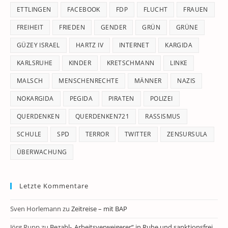
ETTLINGEN
FACEBOOK
FDP
FLUCHT
FRAUEN
FREIHEIT
FRIEDEN
GENDER
GRÜN
GRÜNE
GÜZEY ISRAEL
HARTZ IV
INTERNET
KARGIDA
KARLSRUHE
KINDER
KRETSCHMANN
LINKE
MALSCH
MENSCHENRECHTE
MÄNNER
NAZIS
NOKARGIDA
PEGIDA
PIRATEN
POLIZEI
QUERDENKEN
QUERDENKEN721
RASSISMUS
SCHULE
SPD
TERROR
TWITTER
ZENSURSULA
ÜBERWACHUNG
Letzte Kommentare
Sven Horlemann
zu
Zeitreise – mit BAP
Jörg Rupp
zu
Bezahl-„Arbeitsverweigerer“ in Ruhe und sanktionsfrei