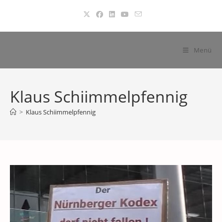
Zum
Inhalt
springen
Menü
Klaus Schiimmelpfennig
>
Klaus Schiimmelpfennig