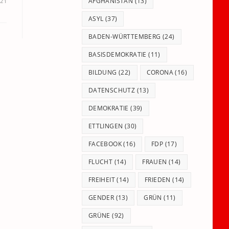
panel.
AFGHANISTAN
(13)
021
ASYL
(37)
BADEN-WÜRTTEMBERG
(24)
BASISDEMOKRATIE
(11)
BILDUNG
(22)
CORONA
(16)
DATENSCHUTZ
(13)
DEMOKRATIE
(39)
ETTLINGEN
(30)
FACEBOOK
(16)
FDP
(17)
FLUCHT
(14)
FRAUEN
(14)
FREIHEIT
(14)
FRIEDEN
(14)
GENDER
(13)
GRÜN
(11)
GRÜNE
(92)