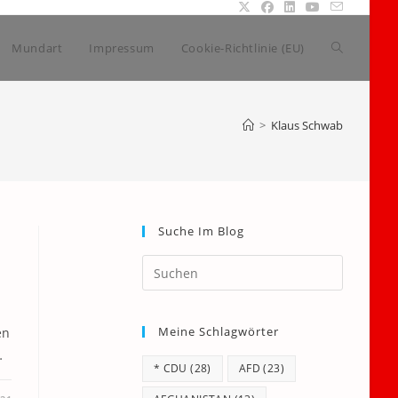
Website-
Mundart
Impressum
Cookie-Richtlinie (EU)
Suche
>
Klaus Schwab
umschalte
Suche Im Blog
Press
Escape
to
Meine Schlagwörter
close
en
the
…
* CDU
(28)
AFD
(23)
search