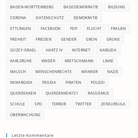
pan
BADEN-WÜRTTEMBERG
BASISDEMOKRATIE
BILDUNG
CORONA
DATENSCHUTZ
DEMOKRATIE
ETTLINGEN
FACEBOOK
FDP
FLUCHT
FRAUEN
FREIHEIT
FRIEDEN
GENDER
GRÜN
GRÜNE
GÜZEY ISRAEL
HARTZ IV
INTERNET
KARGIDA
KARLSRUHE
KINDER
KRETSCHMANN
LINKE
MALSCH
MENSCHENRECHTE
MÄNNER
NAZIS
NOKARGIDA
PEGIDA
PIRATEN
POLIZEI
QUERDENKEN
QUERDENKEN721
RASSISMUS
SCHULE
SPD
TERROR
TWITTER
ZENSURSULA
ÜBERWACHUNG
Letzte Kommentare