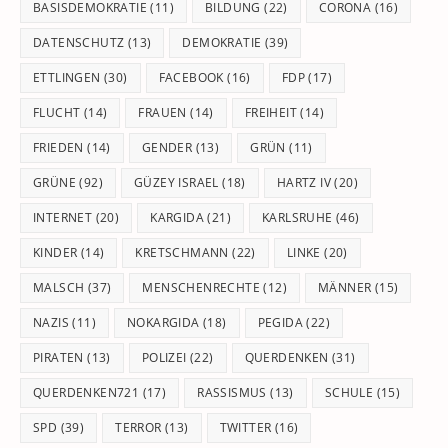
BASISDEMOKRATIE
(11)
BILDUNG
(22)
CORONA
(16)
DATENSCHUTZ
(13)
DEMOKRATIE
(39)
ETTLINGEN
(30)
FACEBOOK
(16)
FDP
(17)
FLUCHT
(14)
FRAUEN
(14)
FREIHEIT
(14)
FRIEDEN
(14)
GENDER
(13)
GRÜN
(11)
GRÜNE
(92)
GÜZEY ISRAEL
(18)
HARTZ IV
(20)
INTERNET
(20)
KARGIDA
(21)
KARLSRUHE
(46)
KINDER
(14)
KRETSCHMANN
(22)
LINKE
(20)
MALSCH
(37)
MENSCHENRECHTE
(12)
MÄNNER
(15)
NAZIS
(11)
NOKARGIDA
(18)
PEGIDA
(22)
PIRATEN
(13)
POLIZEI
(22)
QUERDENKEN
(31)
QUERDENKEN721
(17)
RASSISMUS
(13)
SCHULE
(15)
SPD
(39)
TERROR
(13)
TWITTER
(16)