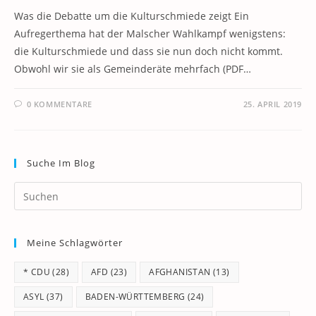
Was die Debatte um die Kulturschmiede zeigt Ein
Aufregerthema hat der Malscher Wahlkampf wenigstens:
die Kulturschmiede und dass sie nun doch nicht kommt.
Obwohl wir sie als Gemeinderäte mehrfach (PDF…
0 KOMMENTARE
25. APRIL 2019
Suche Im Blog
Pr
Es
to
Meine Schlagwörter
clo
th
* CDU
(28)
AFD
(23)
AFGHANISTAN
(13)
se
pan
ASYL
(37)
BADEN-WÜRTTEMBERG
(24)