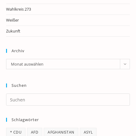
Wahlkreis 273
Weißer
Zukunft
Archiv
Archiv
Monat auswählen
Suchen
Pr
Es
to
Schlagwörter
clo
th
* CDU
AFD
AFGHANISTAN
ASYL
se