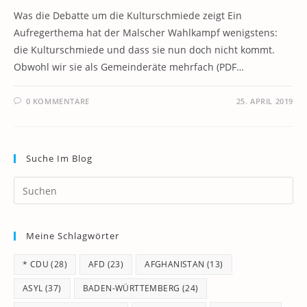
Was die Debatte um die Kulturschmiede zeigt Ein
Aufregerthema hat der Malscher Wahlkampf wenigstens:
die Kulturschmiede und dass sie nun doch nicht kommt.
Obwohl wir sie als Gemeinderäte mehrfach (PDF…
0 KOMMENTARE
25. APRIL 2019
Suche Im Blog
Pr
Es
to
Meine Schlagwörter
clo
th
* CDU
(28)
AFD
(23)
AFGHANISTAN
(13)
se
pan
ASYL
(37)
BADEN-WÜRTTEMBERG
(24)