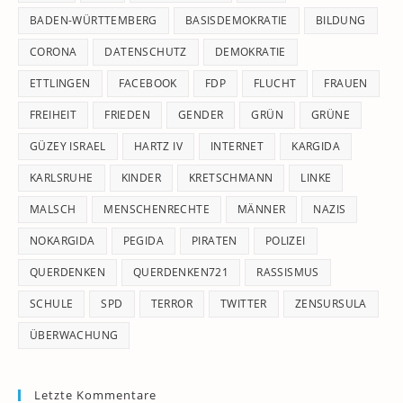
pan
BADEN-WÜRTTEMBERG
BASISDEMOKRATIE
BILDUNG
CORONA
DATENSCHUTZ
DEMOKRATIE
ETTLINGEN
FACEBOOK
FDP
FLUCHT
FRAUEN
FREIHEIT
FRIEDEN
GENDER
GRÜN
GRÜNE
GÜZEY ISRAEL
HARTZ IV
INTERNET
KARGIDA
KARLSRUHE
KINDER
KRETSCHMANN
LINKE
MALSCH
MENSCHENRECHTE
MÄNNER
NAZIS
NOKARGIDA
PEGIDA
PIRATEN
POLIZEI
QUERDENKEN
QUERDENKEN721
RASSISMUS
SCHULE
SPD
TERROR
TWITTER
ZENSURSULA
ÜBERWACHUNG
Letzte Kommentare