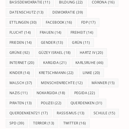
BASISDEMOKRATIE
(11)
BILDUNG
(22)
CORONA
(16)
DATENSCHUTZ
(13)
DEMOKRATIE
(39)
ETTLINGEN
(30)
FACEBOOK
(16)
FDP
(17)
FLUCHT
(14)
FRAUEN
(14)
FREIHEIT
(14)
FRIEDEN
(14)
GENDER
(13)
GRÜN
(11)
GRÜNE
(92)
GÜZEY ISRAEL
(18)
HARTZ IV
(20)
INTERNET
(20)
KARGIDA
(21)
KARLSRUHE
(46)
KINDER
(14)
KRETSCHMANN
(22)
LINKE
(20)
MALSCH
(37)
MENSCHENRECHTE
(12)
MÄNNER
(15)
NAZIS
(11)
NOKARGIDA
(18)
PEGIDA
(22)
PIRATEN
(13)
POLIZEI
(22)
QUERDENKEN
(31)
QUERDENKEN721
(17)
RASSISMUS
(13)
SCHULE
(15)
SPD
(39)
TERROR
(13)
TWITTER
(16)