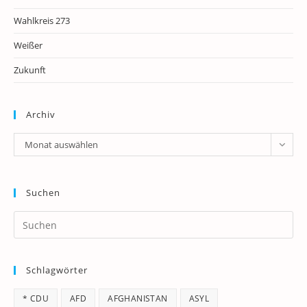
Wahlkreis 273
Weißer
Zukunft
Archiv
Archiv
Monat auswählen
Suchen
Pr
Es
to
Schlagwörter
clo
th
* CDU
AFD
AFGHANISTAN
ASYL
se