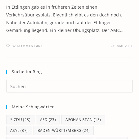
In Ettlingen gab es in früheren Zeiten einen
Verkehrsübungsplatz. Eigentlich gibt es den doch noch.
Nahe der Autobahn, gerade noch auf der Ettlinger
Gemarkung liegend. Ein kleiner Übungsplatz. Der AMC…
32 KOMMENTARE
23. MAI 2011
Suche Im Blog
Pr
Es
to
Meine Schlagwörter
clo
th
* CDU
(28)
AFD
(23)
AFGHANISTAN
(13)
se
pan
ASYL
(37)
BADEN-WÜRTTEMBERG
(24)