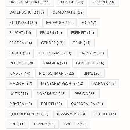
BASISDEMOKRATIE
(11)
BILDUNG
(22)
CORONA
(16)
DATENSCHUTZ
(13)
DEMOKRATIE
(39)
ETTLINGEN
(30)
FACEBOOK
(16)
FDP
(17)
FLUCHT
(14)
FRAUEN
(14)
FREIHEIT
(14)
FRIEDEN
(14)
GENDER
(13)
GRÜN
(11)
GRÜNE
(92)
GÜZEY ISRAEL
(18)
HARTZ IV
(20)
INTERNET
(20)
KARGIDA
(21)
KARLSRUHE
(46)
KINDER
(14)
KRETSCHMANN
(22)
LINKE
(20)
MALSCH
(37)
MENSCHENRECHTE
(12)
MÄNNER
(15)
NAZIS
(11)
NOKARGIDA
(18)
PEGIDA
(22)
PIRATEN
(13)
POLIZEI
(22)
QUERDENKEN
(31)
QUERDENKEN721
(17)
RASSISMUS
(13)
SCHULE
(15)
SPD
(39)
TERROR
(13)
TWITTER
(16)