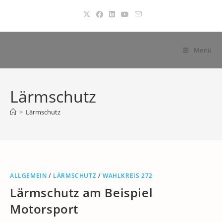
Zum
Inhalt
springen
Menü
Lärmschutz
>
Lärmschutz
ALLGEMEIN
/
LÄRMSCHUTZ
/
WAHLKREIS 272
Lärmschutz am Beispiel
Motorsport