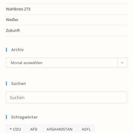
Wahlkreis 273
Weißer
Zukunft
Archiv
Archiv
Monat auswählen
Suchen
Pr
Es
to
Schlagwörter
clo
th
* CDU
AFD
AFGHANISTAN
ASYL
se