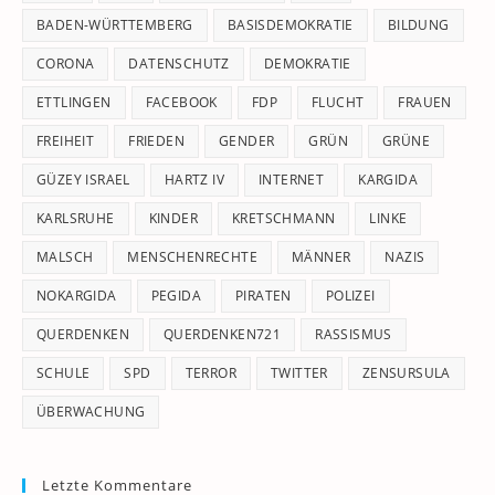
pan
BADEN-WÜRTTEMBERG
BASISDEMOKRATIE
BILDUNG
CORONA
DATENSCHUTZ
DEMOKRATIE
ETTLINGEN
FACEBOOK
FDP
FLUCHT
FRAUEN
FREIHEIT
FRIEDEN
GENDER
GRÜN
GRÜNE
GÜZEY ISRAEL
HARTZ IV
INTERNET
KARGIDA
KARLSRUHE
KINDER
KRETSCHMANN
LINKE
MALSCH
MENSCHENRECHTE
MÄNNER
NAZIS
NOKARGIDA
PEGIDA
PIRATEN
POLIZEI
QUERDENKEN
QUERDENKEN721
RASSISMUS
SCHULE
SPD
TERROR
TWITTER
ZENSURSULA
ÜBERWACHUNG
Letzte Kommentare