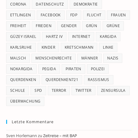
CORONA
DATENSCHUTZ
DEMOKRATIE
ETTLINGEN
FACEBOOK
FDP
FLUCHT
FRAUEN
FREIHEIT
FRIEDEN
GENDER
GRÜN
GRÜNE
GÜZEY ISRAEL
HARTZ IV
INTERNET
KARGIDA
KARLSRUHE
KINDER
KRETSCHMANN
LINKE
MALSCH
MENSCHENRECHTE
MÄNNER
NAZIS
NOKARGIDA
PEGIDA
PIRATEN
POLIZEI
QUERDENKEN
QUERDENKEN721
RASSISMUS
SCHULE
SPD
TERROR
TWITTER
ZENSURSULA
ÜBERWACHUNG
Letzte Kommentare
Sven Horlemann
zu
Zeitreise – mit BAP