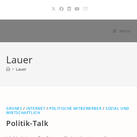
Zum
Inhalt
springen
Menü
Lauer
>
Lauer
GRÜNES
/
INTERNET
/
POLITISCHE MITBEWERBER
/
SOZIAL UND
WIRTSCHAFTLICH
Politik-Talk