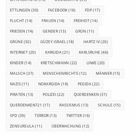
ETTLINGEN
(30)
FACEBOOK
(16)
FDP
(17)
FLUCHT
(14)
FRAUEN
(14)
FREIHEIT
(14)
FRIEDEN
(14)
GENDER
(13)
GRÜN
(11)
GRÜNE
(92)
GÜZEY ISRAEL
(18)
HARTZ IV
(20)
INTERNET
(20)
KARGIDA
(21)
KARLSRUHE
(46)
KINDER
(14)
KRETSCHMANN
(22)
LINKE
(20)
MALSCH
(37)
MENSCHENRECHTE
(12)
MÄNNER
(15)
NAZIS
(11)
NOKARGIDA
(18)
PEGIDA
(22)
PIRATEN
(13)
POLIZEI
(22)
QUERDENKEN
(31)
QUERDENKEN721
(17)
RASSISMUS
(13)
SCHULE
(15)
SPD
(39)
TERROR
(13)
TWITTER
(16)
ZENSURSULA
(11)
ÜBERWACHUNG
(12)