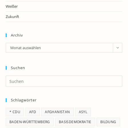
Weißer
Zukunft
Archiv
Archiv
Monat auswählen
Suchen
Pr
Es
to
Schlagwörter
clo
th
* CDU
AFD
AFGHANISTAN
ASYL
se
pan
BADEN-WÜRTTEMBERG
BASISDEMOKRATIE
BILDUNG