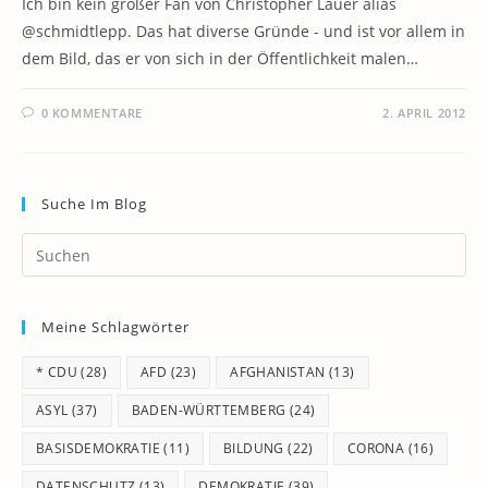
Ich bin kein großer Fan von Christopher Lauer alias
@schmidtlepp. Das hat diverse Gründe - und ist vor allem in
dem Bild, das er von sich in der Öffentlichkeit malen…
0 KOMMENTARE
2. APRIL 2012
Suche Im Blog
Pr
Es
to
Meine Schlagwörter
clo
th
* CDU
(28)
AFD
(23)
AFGHANISTAN
(13)
se
pan
ASYL
(37)
BADEN-WÜRTTEMBERG
(24)
BASISDEMOKRATIE
(11)
BILDUNG
(22)
CORONA
(16)
DATENSCHUTZ
(13)
DEMOKRATIE
(39)