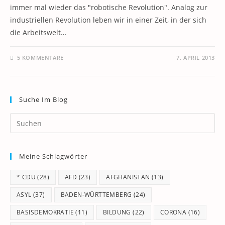
immer mal wieder das "robotische Revolution". Analog zur
industriellen Revolution leben wir in einer Zeit, in der sich
die Arbeitswelt…
5 KOMMENTARE
7. APRIL 2013
Suche Im Blog
Pr
Es
to
Meine Schlagwörter
clo
th
* CDU
(28)
AFD
(23)
AFGHANISTAN
(13)
se
pan
ASYL
(37)
BADEN-WÜRTTEMBERG
(24)
BASISDEMOKRATIE
(11)
BILDUNG
(22)
CORONA
(16)