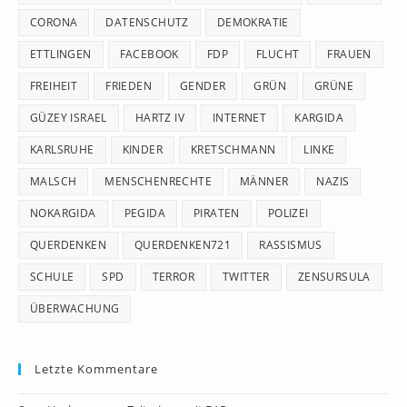
CORONA
DATENSCHUTZ
DEMOKRATIE
ETTLINGEN
FACEBOOK
FDP
FLUCHT
FRAUEN
FREIHEIT
FRIEDEN
GENDER
GRÜN
GRÜNE
GÜZEY ISRAEL
HARTZ IV
INTERNET
KARGIDA
KARLSRUHE
KINDER
KRETSCHMANN
LINKE
MALSCH
MENSCHENRECHTE
MÄNNER
NAZIS
NOKARGIDA
PEGIDA
PIRATEN
POLIZEI
QUERDENKEN
QUERDENKEN721
RASSISMUS
SCHULE
SPD
TERROR
TWITTER
ZENSURSULA
ÜBERWACHUNG
Letzte Kommentare