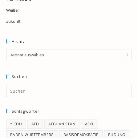
Weißer
Zukunft
Archiv
Archiv
Monat auswählen
Suchen
Pr
Es
to
Schlagwörter
clo
th
* CDU
AFD
AFGHANISTAN
ASYL
se
pan
BADEN-WÜRTTEMBERG
BASISDEMOKRATIE
BILDUNG