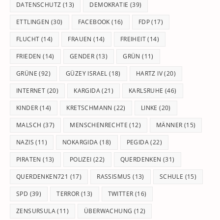
DATENSCHUTZ
(13)
DEMOKRATIE
(39)
ETTLINGEN
(30)
FACEBOOK
(16)
FDP
(17)
FLUCHT
(14)
FRAUEN
(14)
FREIHEIT
(14)
FRIEDEN
(14)
GENDER
(13)
GRÜN
(11)
GRÜNE
(92)
GÜZEY ISRAEL
(18)
HARTZ IV
(20)
INTERNET
(20)
KARGIDA
(21)
KARLSRUHE
(46)
KINDER
(14)
KRETSCHMANN
(22)
LINKE
(20)
MALSCH
(37)
MENSCHENRECHTE
(12)
MÄNNER
(15)
NAZIS
(11)
NOKARGIDA
(18)
PEGIDA
(22)
PIRATEN
(13)
POLIZEI
(22)
QUERDENKEN
(31)
QUERDENKEN721
(17)
RASSISMUS
(13)
SCHULE
(15)
SPD
(39)
TERROR
(13)
TWITTER
(16)
ZENSURSULA
(11)
ÜBERWACHUNG
(12)