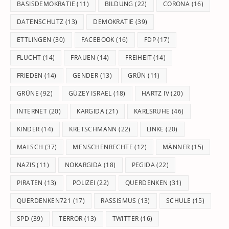
BASISDEMOKRATIE
(11)
BILDUNG
(22)
CORONA
(16)
DATENSCHUTZ
(13)
DEMOKRATIE
(39)
ETTLINGEN
(30)
FACEBOOK
(16)
FDP
(17)
FLUCHT
(14)
FRAUEN
(14)
FREIHEIT
(14)
FRIEDEN
(14)
GENDER
(13)
GRÜN
(11)
GRÜNE
(92)
GÜZEY ISRAEL
(18)
HARTZ IV
(20)
INTERNET
(20)
KARGIDA
(21)
KARLSRUHE
(46)
KINDER
(14)
KRETSCHMANN
(22)
LINKE
(20)
MALSCH
(37)
MENSCHENRECHTE
(12)
MÄNNER
(15)
NAZIS
(11)
NOKARGIDA
(18)
PEGIDA
(22)
PIRATEN
(13)
POLIZEI
(22)
QUERDENKEN
(31)
QUERDENKEN721
(17)
RASSISMUS
(13)
SCHULE
(15)
SPD
(39)
TERROR
(13)
TWITTER
(16)