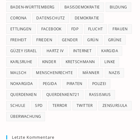
pan
BADEN-WÜRTTEMBERG
BASISDEMOKRATIE
BILDUNG
CORONA
DATENSCHUTZ
DEMOKRATIE
ETTLINGEN
FACEBOOK
FDP
FLUCHT
FRAUEN
FREIHEIT
FRIEDEN
GENDER
GRÜN
GRÜNE
GÜZEY ISRAEL
HARTZ IV
INTERNET
KARGIDA
KARLSRUHE
KINDER
KRETSCHMANN
LINKE
MALSCH
MENSCHENRECHTE
MÄNNER
NAZIS
NOKARGIDA
PEGIDA
PIRATEN
POLIZEI
QUERDENKEN
QUERDENKEN721
RASSISMUS
SCHULE
SPD
TERROR
TWITTER
ZENSURSULA
ÜBERWACHUNG
Letzte Kommentare