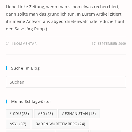
Liebe Linke Zeitung, wenn man schon etwas recherchiert,
dann sollte man das gründlich tun. In Eurem Artikel zitiert
ihr meine Antwort aus abgeordnetenwatch.de reduziert auf
den Satz: Jörg Rupp (…
1 KOMMENTAR
17. SEPTEMBER 2009
Suche Im Blog
Pr
Es
to
Meine Schlagwörter
clo
th
* CDU
(28)
AFD
(23)
AFGHANISTAN
(13)
se
pan
ASYL
(37)
BADEN-WÜRTTEMBERG
(24)