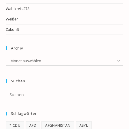
Wahlkreis 273
Weißer
Zukunft
Archiv
Archiv
Monat auswählen
Suchen
Pr
Es
to
Schlagwörter
clo
th
* CDU
AFD
AFGHANISTAN
ASYL
se