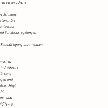
rmen versprochene
he Schikane
rtung. Die
antastbar.
und Sanktionsregelungen
e Beschäf-tigung anzunehmen.
enschen
 individuelle
tärkung
ungen und
ücksichtigt
cht
ons- und
häftigung