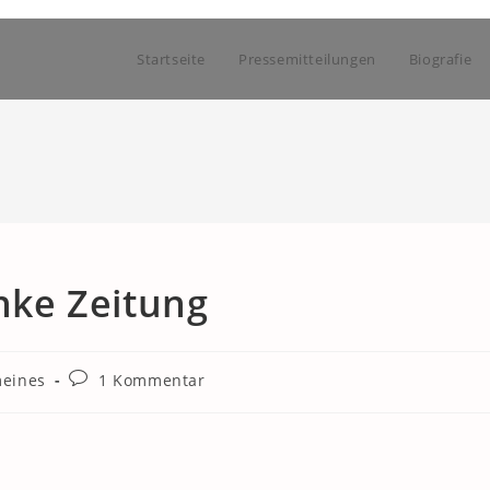
Startseite
Pressemitteilungen
Biografie
inke Zeitung
Beitrags-
meines
1 Kommentar
Kommentare: