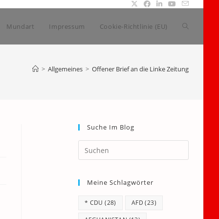
Website-
Mundart
Impressum
Cookie-Richtlinie (EU)
Suche
>
Allgemeines
>
Offener Brief an die Linke Zeitung
umschalte
Suche Im Blog
Press
Escape
to
Meine Schlagwörter
close
the
* CDU
(28)
AFD
(23)
search