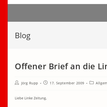
Zum
Inhalt
springen
Blog
Offener Brief an die L
Beitrags-
Beitrag
Beitrags-
Jörg Rupp
17. September 2009
Allge
Autor:
veröffentlicht:
Kategorie:
Liebe Linke Zeitung,