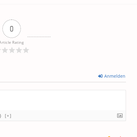
0
Article Rating
Anmelden
}
[+]