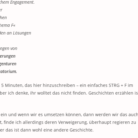
ichem Engagement.
er
chen
chema F«
den an Lösungen
ungen von
derungen
agenturen
ratorium.
h 5 Minuten, das hier hinzuschreiben – ein einfaches STRG + F im
ber ich denke, ihr wolltet das nicht finden. Geschichten erzählen is
m ein und wenn wir es umsetzen können, dann werden wir das auc
rt, finde ich allerdings deren Verweigerung, überhaupt regieren zu
er das ist dann wohl eine andere Geschichte.