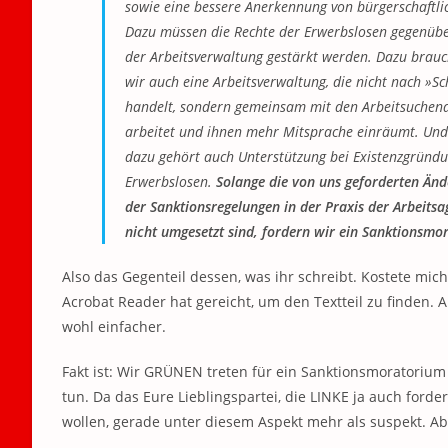
sowie eine bessere Anerkennung von bürgerschaftl
Dazu müssen die Rechte der Erwerbslosen gegenüb
der Arbeitsverwaltung gestärkt werden. Dazu brau
wir auch eine Arbeitsverwaltung, die nicht nach »S
handelt, sondern gemeinsam mit den Arbeitsuchen
arbeitet und ihnen mehr Mitsprache einräumt. Und
dazu gehört auch Unterstützung bei Existenzgründ
Erwerbslosen.
Solange die von uns geforderten Än
der Sanktionsregelungen in der Praxis der Arbeits
nicht umgesetzt sind, fordern wir ein Sanktionsmo
Also das Gegenteil dessen, was ihr schreibt. Kostete mic
Acrobat Reader hat gereicht, um den Textteil zu finden. A
wohl einfacher.
Fakt ist: Wir GRÜNEN treten für ein Sanktionsmoratoriu
tun. Da das Eure Lieblingspartei, die LINKE ja auch forde
wollen, gerade unter diesem Aspekt mehr als suspekt. Ab