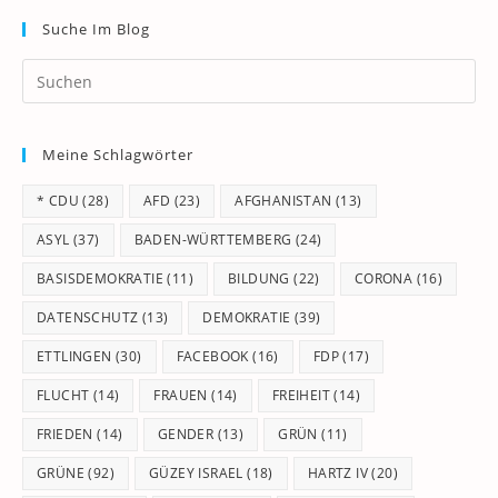
Suche Im Blog
Pr
Es
to
Meine Schlagwörter
clo
th
* CDU
(28)
AFD
(23)
AFGHANISTAN
(13)
se
pan
ASYL
(37)
BADEN-WÜRTTEMBERG
(24)
BASISDEMOKRATIE
(11)
BILDUNG
(22)
CORONA
(16)
DATENSCHUTZ
(13)
DEMOKRATIE
(39)
ETTLINGEN
(30)
FACEBOOK
(16)
FDP
(17)
FLUCHT
(14)
FRAUEN
(14)
FREIHEIT
(14)
FRIEDEN
(14)
GENDER
(13)
GRÜN
(11)
GRÜNE
(92)
GÜZEY ISRAEL
(18)
HARTZ IV
(20)