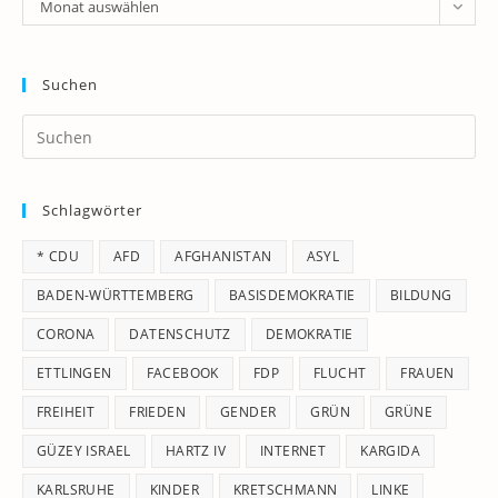
Archiv
Monat auswählen
Suchen
Pr
Es
to
Schlagwörter
clo
th
* CDU
AFD
AFGHANISTAN
ASYL
se
pan
BADEN-WÜRTTEMBERG
BASISDEMOKRATIE
BILDUNG
CORONA
DATENSCHUTZ
DEMOKRATIE
ETTLINGEN
FACEBOOK
FDP
FLUCHT
FRAUEN
FREIHEIT
FRIEDEN
GENDER
GRÜN
GRÜNE
GÜZEY ISRAEL
HARTZ IV
INTERNET
KARGIDA
KARLSRUHE
KINDER
KRETSCHMANN
LINKE