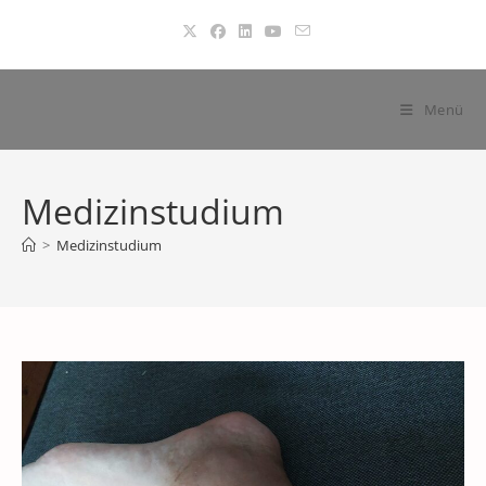
Zum
Inhalt
springen
Menü
Medizinstudium
>
Medizinstudium