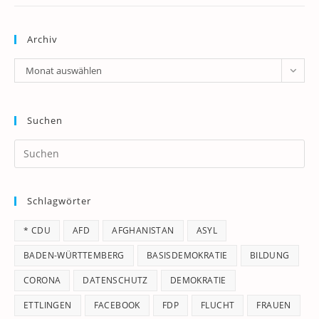
Archiv
Archiv
Monat auswählen
Suchen
Pr
Es
to
Schlagwörter
clo
th
* CDU
AFD
AFGHANISTAN
ASYL
se
pan
BADEN-WÜRTTEMBERG
BASISDEMOKRATIE
BILDUNG
CORONA
DATENSCHUTZ
DEMOKRATIE
ETTLINGEN
FACEBOOK
FDP
FLUCHT
FRAUEN