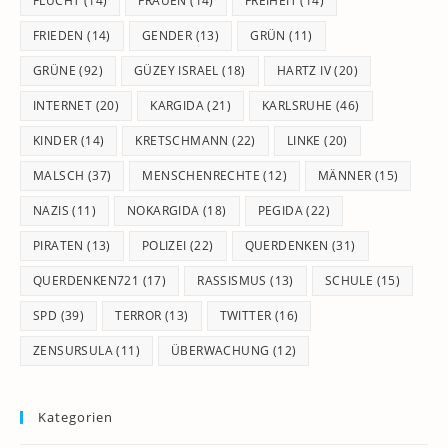
FLUCHT
(14)
FRAUEN
(14)
FREIHEIT
(14)
FRIEDEN
(14)
GENDER
(13)
GRÜN
(11)
GRÜNE
(92)
GÜZEY ISRAEL
(18)
HARTZ IV
(20)
INTERNET
(20)
KARGIDA
(21)
KARLSRUHE
(46)
KINDER
(14)
KRETSCHMANN
(22)
LINKE
(20)
MALSCH
(37)
MENSCHENRECHTE
(12)
MÄNNER
(15)
NAZIS
(11)
NOKARGIDA
(18)
PEGIDA
(22)
PIRATEN
(13)
POLIZEI
(22)
QUERDENKEN
(31)
QUERDENKEN721
(17)
RASSISMUS
(13)
SCHULE
(15)
SPD
(39)
TERROR
(13)
TWITTER
(16)
ZENSURSULA
(11)
ÜBERWACHUNG
(12)
Kategorien