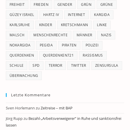
FREIHEIT
FRIEDEN
GENDER
GRÜN
GRÜNE
GÜZEY ISRAEL
HARTZ IV
INTERNET
KARGIDA
KARLSRUHE
KINDER
KRETSCHMANN
LINKE
MALSCH
MENSCHENRECHTE
MÄNNER
NAZIS
NOKARGIDA
PEGIDA
PIRATEN
POLIZEI
QUERDENKEN
QUERDENKEN721
RASSISMUS
SCHULE
SPD
TERROR
TWITTER
ZENSURSULA
ÜBERWACHUNG
Letzte Kommentare
Sven Horlemann
zu
Zeitreise – mit BAP
Jörg Rupp
zu
Bezahl-„Arbeitsverweigerer“ in Ruhe und sanktionsfrei
lassen