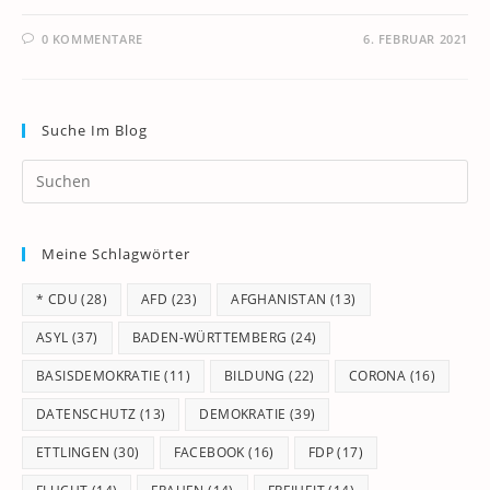
0 KOMMENTARE
6. FEBRUAR 2021
Suche Im Blog
Pr
Es
to
Meine Schlagwörter
clo
th
* CDU
(28)
AFD
(23)
AFGHANISTAN
(13)
se
pan
ASYL
(37)
BADEN-WÜRTTEMBERG
(24)
BASISDEMOKRATIE
(11)
BILDUNG
(22)
CORONA
(16)
DATENSCHUTZ
(13)
DEMOKRATIE
(39)
ETTLINGEN
(30)
FACEBOOK
(16)
FDP
(17)