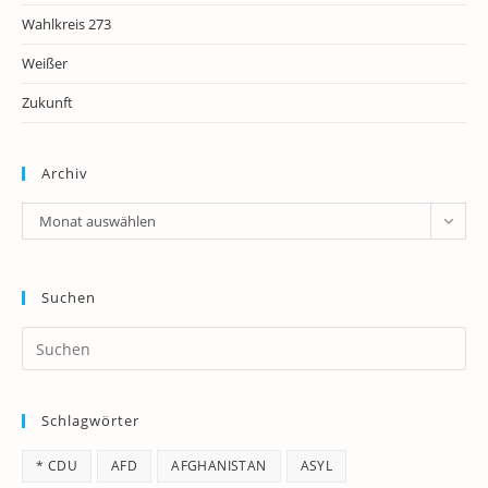
Wahlkreis 273
Weißer
Zukunft
Archiv
Archiv
Monat auswählen
Suchen
Pr
Es
to
Schlagwörter
clo
th
* CDU
AFD
AFGHANISTAN
ASYL
se