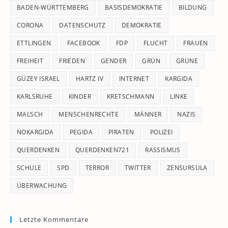
pan
BADEN-WÜRTTEMBERG
BASISDEMOKRATIE
BILDUNG
CORONA
DATENSCHUTZ
DEMOKRATIE
ETTLINGEN
FACEBOOK
FDP
FLUCHT
FRAUEN
FREIHEIT
FRIEDEN
GENDER
GRÜN
GRÜNE
GÜZEY ISRAEL
HARTZ IV
INTERNET
KARGIDA
KARLSRUHE
KINDER
KRETSCHMANN
LINKE
MALSCH
MENSCHENRECHTE
MÄNNER
NAZIS
NOKARGIDA
PEGIDA
PIRATEN
POLIZEI
QUERDENKEN
QUERDENKEN721
RASSISMUS
SCHULE
SPD
TERROR
TWITTER
ZENSURSULA
ÜBERWACHUNG
Letzte Kommentare