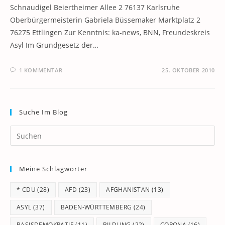
Schnaudigel Beiertheimer Allee 2 76137 Karlsruhe
Oberbürgermeisterin Gabriela Büssemaker Marktplatz 2
76275 Ettlingen Zur Kenntnis: ka-news, BNN, Freundeskreis
Asyl Im Grundgesetz der…
1 KOMMENTAR
25. OKTOBER 2010
Suche Im Blog
Pr
Es
to
Meine Schlagwörter
clo
th
* CDU
(28)
AFD
(23)
AFGHANISTAN
(13)
se
pan
ASYL
(37)
BADEN-WÜRTTEMBERG
(24)
BASISDEMOKRATIE
(11)
BILDUNG
(22)
CORONA
(16)