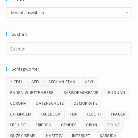
Archiv
Monat auswählen
Suchen
Pr
Es
to
Schlagwörter
clo
th
* CDU
AFD
AFGHANISTAN
ASYL
se
pan
BADEN-WÜRTTEMBERG
BASISDEMOKRATIE
BILDUNG
CORONA
DATENSCHUTZ
DEMOKRATIE
ETTLINGEN
FACEBOOK
FDP
FLUCHT
FRAUEN
FREIHEIT
FRIEDEN
GENDER
GRÜN
GRÜNE
GÜZEY ISRAEL
HARTZ IV
INTERNET
KARGIDA