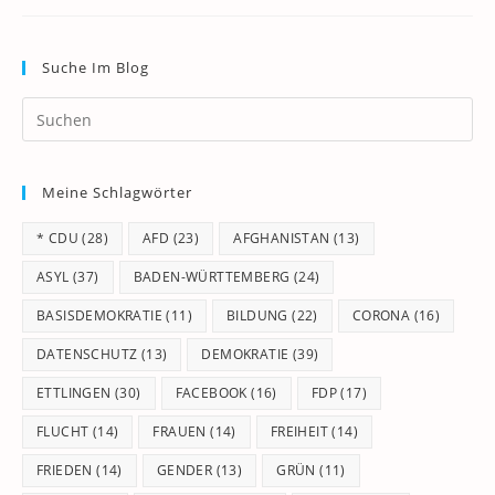
Suche Im Blog
Pr
Es
to
Meine Schlagwörter
clo
th
* CDU
(28)
AFD
(23)
AFGHANISTAN
(13)
se
pan
ASYL
(37)
BADEN-WÜRTTEMBERG
(24)
BASISDEMOKRATIE
(11)
BILDUNG
(22)
CORONA
(16)
DATENSCHUTZ
(13)
DEMOKRATIE
(39)
ETTLINGEN
(30)
FACEBOOK
(16)
FDP
(17)
FLUCHT
(14)
FRAUEN
(14)
FREIHEIT
(14)
FRIEDEN
(14)
GENDER
(13)
GRÜN
(11)