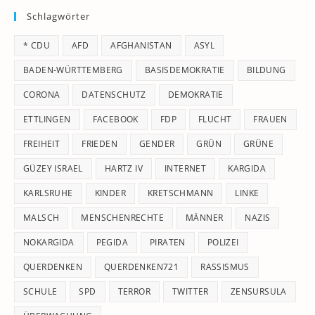
Schlagwörter
clo
th
* CDU
AFD
AFGHANISTAN
ASYL
se
pan
BADEN-WÜRTTEMBERG
BASISDEMOKRATIE
BILDUNG
CORONA
DATENSCHUTZ
DEMOKRATIE
ETTLINGEN
FACEBOOK
FDP
FLUCHT
FRAUEN
FREIHEIT
FRIEDEN
GENDER
GRÜN
GRÜNE
GÜZEY ISRAEL
HARTZ IV
INTERNET
KARGIDA
KARLSRUHE
KINDER
KRETSCHMANN
LINKE
MALSCH
MENSCHENRECHTE
MÄNNER
NAZIS
NOKARGIDA
PEGIDA
PIRATEN
POLIZEI
QUERDENKEN
QUERDENKEN721
RASSISMUS
SCHULE
SPD
TERROR
TWITTER
ZENSURSULA