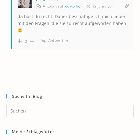
Antwort auf
doktorkohl
13 Jahre vor
da hast du recht. Daher beschäftige ich mich lieber
mit den Fragen, die sie zu recht aufgeworfen haben
Antworten
0
Suche Im Blog
Pr
Es
to
Meine Schlagwörter
clo
th