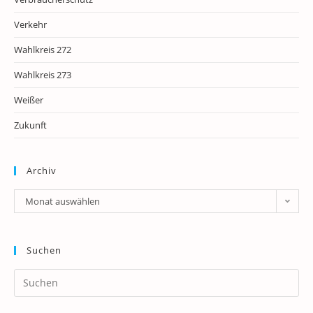
Verkehr
Wahlkreis 272
Wahlkreis 273
Weißer
Zukunft
Archiv
Archiv
Monat auswählen
Suchen
Pr
Es
to