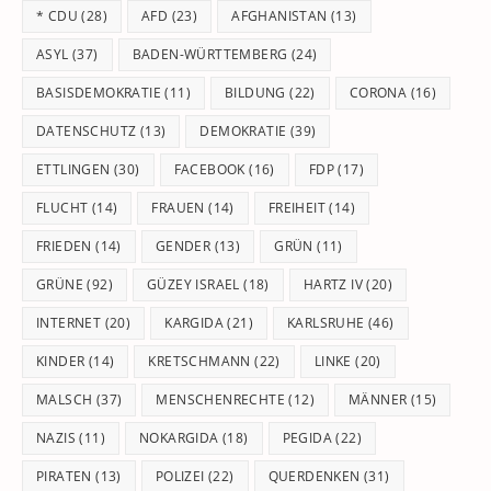
* CDU
(28)
AFD
(23)
AFGHANISTAN
(13)
se
pan
ASYL
(37)
BADEN-WÜRTTEMBERG
(24)
BASISDEMOKRATIE
(11)
BILDUNG
(22)
CORONA
(16)
DATENSCHUTZ
(13)
DEMOKRATIE
(39)
ETTLINGEN
(30)
FACEBOOK
(16)
FDP
(17)
FLUCHT
(14)
FRAUEN
(14)
FREIHEIT
(14)
FRIEDEN
(14)
GENDER
(13)
GRÜN
(11)
GRÜNE
(92)
GÜZEY ISRAEL
(18)
HARTZ IV
(20)
INTERNET
(20)
KARGIDA
(21)
KARLSRUHE
(46)
KINDER
(14)
KRETSCHMANN
(22)
LINKE
(20)
MALSCH
(37)
MENSCHENRECHTE
(12)
MÄNNER
(15)
NAZIS
(11)
NOKARGIDA
(18)
PEGIDA
(22)
PIRATEN
(13)
POLIZEI
(22)
QUERDENKEN
(31)