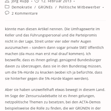
Beitrags-
Beitrag
Jörg Rupp
12. Februar 2013
Autor:
veröffentlicht:
Beitrags-
Demokratie
/
GRÜNEs
/
Politische Mitbewerber
Kategorie:
Beitrags-
2 Kommentare
Kommentare:
könnte man diesen Artikel nennen. Die Umfragewerte im
Keller und das Führungspersonal und die Parteipromis
nicht in der Lage, Streit unter vier oder mehr Augen
auszumachen – sondern dann sogar private SMS‘ öffentlich
machen (da muss man erst mal drauf kommen). Ich
bezweifle, dass es ihnen gelingt, genügend Bundesbürger
davon zu überzeugen, dass sie in den Bundestag müssen,
um die 5%-Hürde zu knacken (wobei ich ja befürchte, dass
sie hinterher gegen die 5%-Hürde klagen werden).
Aber sie haben unzweifelhaft etwas bewegt in diesem Land.
Im Soge der Zensursuladebatte ist es ihnen gelungen,
netzpolitische Themen zu besetzen, bei den ACTA-Demos
beispielsweise die Rolle zu finden, die wir GRÜNEN in der