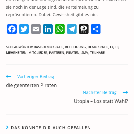
sie noch in der Lage sind, die Parteimeiung zu
repräsentieren. Dabei: Gewissheit gibt es nie.
F
T
E
Li
W
T
T
T
a
w
m
n
h
el
h
ei
c
itt
ai
k
at
e
re
le
SCHLAGWÖRTER
:
BASISDEMOKRATIE
,
BETEILIGUNG
,
DEMOKRATIE
,
LQFB
,
MEHRHEITEN
,
MITGLIEDER
,
PARTEIEN
,
PIRATEN
,
SMV
,
TEILHABE
e
er
l
e
s
gr
e
n
b
dI
A
a
m
o
n
p
m
a
Weitere
Vorheriger Beitrag
Artikel
o
p
die geenterten Piraten
ansehen
k
Nächster Beitrag
Utopia – Los statt Wahl?
DAS KÖNNTE DIR AUCH GEFALLEN