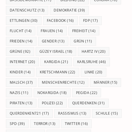
DATENSCHUTZ
(13)
DEMOKRATIE
(39)
ETTLINGEN
(30)
FACEBOOK
(16)
FDP
(17)
FLUCHT
(14)
FRAUEN
(14)
FREIHEIT
(14)
FRIEDEN
(14)
GENDER
(13)
GRÜN
(11)
GRÜNE
(92)
GÜZEY ISRAEL
(18)
HARTZ IV
(20)
INTERNET
(20)
KARGIDA
(21)
KARLSRUHE
(46)
KINDER
(14)
KRETSCHMANN
(22)
LINKE
(20)
MALSCH
(37)
MENSCHENRECHTE
(12)
MÄNNER
(15)
NAZIS
(11)
NOKARGIDA
(18)
PEGIDA
(22)
PIRATEN
(13)
POLIZEI
(22)
QUERDENKEN
(31)
QUERDENKEN721
(17)
RASSISMUS
(13)
SCHULE
(15)
SPD
(39)
TERROR
(13)
TWITTER
(16)