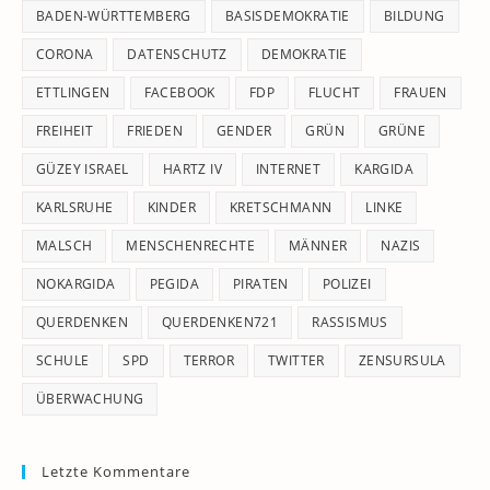
pan
BADEN-WÜRTTEMBERG
BASISDEMOKRATIE
BILDUNG
CORONA
DATENSCHUTZ
DEMOKRATIE
ETTLINGEN
FACEBOOK
FDP
FLUCHT
FRAUEN
FREIHEIT
FRIEDEN
GENDER
GRÜN
GRÜNE
GÜZEY ISRAEL
HARTZ IV
INTERNET
KARGIDA
KARLSRUHE
KINDER
KRETSCHMANN
LINKE
MALSCH
MENSCHENRECHTE
MÄNNER
NAZIS
NOKARGIDA
PEGIDA
PIRATEN
POLIZEI
QUERDENKEN
QUERDENKEN721
RASSISMUS
SCHULE
SPD
TERROR
TWITTER
ZENSURSULA
ÜBERWACHUNG
Letzte Kommentare