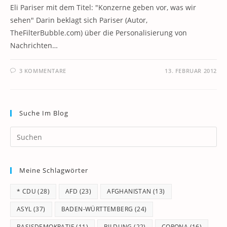
Eli Pariser mit dem Titel: "Konzerne geben vor, was wir
sehen" Darin beklagt sich Pariser (Autor,
TheFilterBubble.com) über die Personalisierung von
Nachrichten…
3 KOMMENTARE
13. FEBRUAR 2012
Suche Im Blog
Pr
Es
to
Meine Schlagwörter
clo
th
* CDU
(28)
AFD
(23)
AFGHANISTAN
(13)
se
pan
ASYL
(37)
BADEN-WÜRTTEMBERG
(24)
BASISDEMOKRATIE
(11)
BILDUNG
(22)
CORONA
(16)