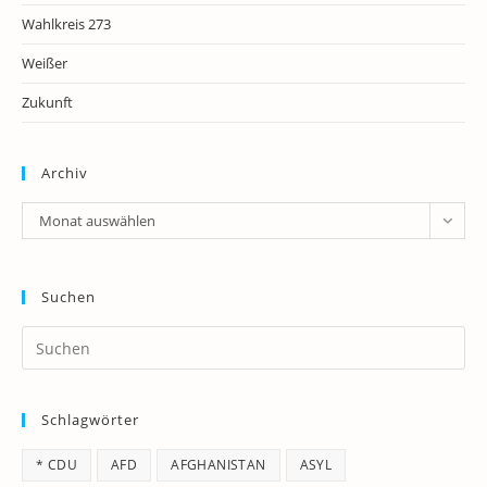
Wahlkreis 273
Weißer
Zukunft
Archiv
Archiv
Monat auswählen
Suchen
Pr
Es
to
Schlagwörter
clo
th
* CDU
AFD
AFGHANISTAN
ASYL
se