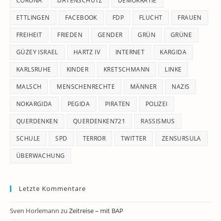
CORONA
DATENSCHUTZ
DEMOKRATIE
ETTLINGEN
FACEBOOK
FDP
FLUCHT
FRAUEN
FREIHEIT
FRIEDEN
GENDER
GRÜN
GRÜNE
GÜZEY ISRAEL
HARTZ IV
INTERNET
KARGIDA
KARLSRUHE
KINDER
KRETSCHMANN
LINKE
MALSCH
MENSCHENRECHTE
MÄNNER
NAZIS
NOKARGIDA
PEGIDA
PIRATEN
POLIZEI
QUERDENKEN
QUERDENKEN721
RASSISMUS
SCHULE
SPD
TERROR
TWITTER
ZENSURSULA
ÜBERWACHUNG
Letzte Kommentare
Sven Horlemann
zu
Zeitreise – mit BAP