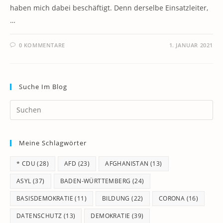
haben mich dabei beschäftigt. Denn derselbe Einsatzleiter,
…
0 KOMMENTARE
1. JANUAR 2021
Suche Im Blog
Pr
Es
to
Meine Schlagwörter
clo
th
* CDU
(28)
AFD
(23)
AFGHANISTAN
(13)
se
pan
ASYL
(37)
BADEN-WÜRTTEMBERG
(24)
BASISDEMOKRATIE
(11)
BILDUNG
(22)
CORONA
(16)
DATENSCHUTZ
(13)
DEMOKRATIE
(39)