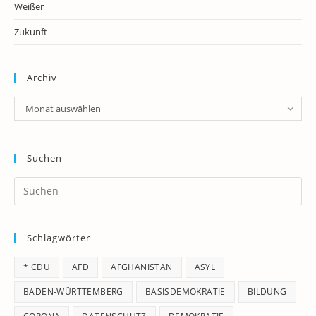
Weißer
Zukunft
Archiv
Archiv
Monat auswählen
Suchen
Pr
Es
to
Schlagwörter
clo
th
* CDU
AFD
AFGHANISTAN
ASYL
se
pan
BADEN-WÜRTTEMBERG
BASISDEMOKRATIE
BILDUNG