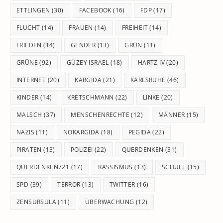
ETTLINGEN
(30)
FACEBOOK
(16)
FDP
(17)
FLUCHT
(14)
FRAUEN
(14)
FREIHEIT
(14)
FRIEDEN
(14)
GENDER
(13)
GRÜN
(11)
GRÜNE
(92)
GÜZEY ISRAEL
(18)
HARTZ IV
(20)
INTERNET
(20)
KARGIDA
(21)
KARLSRUHE
(46)
KINDER
(14)
KRETSCHMANN
(22)
LINKE
(20)
MALSCH
(37)
MENSCHENRECHTE
(12)
MÄNNER
(15)
NAZIS
(11)
NOKARGIDA
(18)
PEGIDA
(22)
PIRATEN
(13)
POLIZEI
(22)
QUERDENKEN
(31)
QUERDENKEN721
(17)
RASSISMUS
(13)
SCHULE
(15)
SPD
(39)
TERROR
(13)
TWITTER
(16)
ZENSURSULA
(11)
ÜBERWACHUNG
(12)