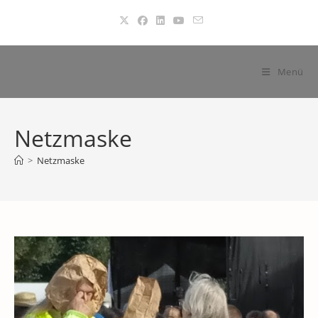
Zum
Inhalt
springen
Menü
Netzmaske
>
Netzmaske