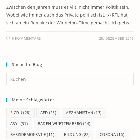
Zwischen den Jahren muss es vllt. nicht immer Politik sein.
Wobei wie immer auch das Private politisch ist. :-) RTL hat
sich an ein Remake der Winnetou-Filme gemacht. Ich gebs…
0 KOMMENTARE
28. DEZEMBER 2016
Suche Im Blog
Pr
Es
to
Meine Schlagwörter
clo
th
* CDU
(28)
AFD
(23)
AFGHANISTAN
(13)
se
pan
ASYL
(37)
BADEN-WÜRTTEMBERG
(24)
BASISDEMOKRATIE
(11)
BILDUNG
(22)
CORONA
(16)