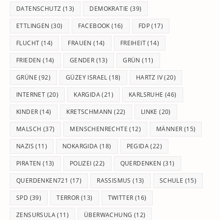
DATENSCHUTZ
(13)
DEMOKRATIE
(39)
ETTLINGEN
(30)
FACEBOOK
(16)
FDP
(17)
FLUCHT
(14)
FRAUEN
(14)
FREIHEIT
(14)
FRIEDEN
(14)
GENDER
(13)
GRÜN
(11)
GRÜNE
(92)
GÜZEY ISRAEL
(18)
HARTZ IV
(20)
INTERNET
(20)
KARGIDA
(21)
KARLSRUHE
(46)
KINDER
(14)
KRETSCHMANN
(22)
LINKE
(20)
MALSCH
(37)
MENSCHENRECHTE
(12)
MÄNNER
(15)
NAZIS
(11)
NOKARGIDA
(18)
PEGIDA
(22)
PIRATEN
(13)
POLIZEI
(22)
QUERDENKEN
(31)
QUERDENKEN721
(17)
RASSISMUS
(13)
SCHULE
(15)
SPD
(39)
TERROR
(13)
TWITTER
(16)
ZENSURSULA
(11)
ÜBERWACHUNG
(12)