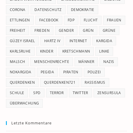
CORONA
DATENSCHUTZ
DEMOKRATIE
ETTLINGEN
FACEBOOK
FDP
FLUCHT
FRAUEN
FREIHEIT
FRIEDEN
GENDER
GRÜN
GRÜNE
GÜZEY ISRAEL
HARTZ IV
INTERNET
KARGIDA
KARLSRUHE
KINDER
KRETSCHMANN
LINKE
MALSCH
MENSCHENRECHTE
MÄNNER
NAZIS
NOKARGIDA
PEGIDA
PIRATEN
POLIZEI
QUERDENKEN
QUERDENKEN721
RASSISMUS
SCHULE
SPD
TERROR
TWITTER
ZENSURSULA
ÜBERWACHUNG
Letzte Kommentare