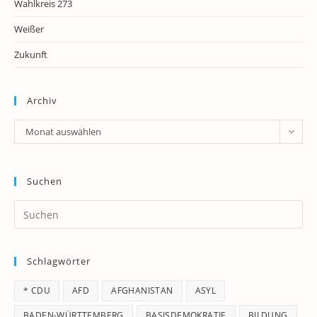
Wahlkreis 273
Weißer
Zukunft
Archiv
Archiv
Monat auswählen
Suchen
Pr
Es
to
Schlagwörter
clo
th
* CDU
AFD
AFGHANISTAN
ASYL
se
pan
BADEN-WÜRTTEMBERG
BASISDEMOKRATIE
BILDUNG