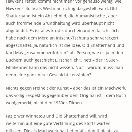
Hawkens rettet, kommt nicht mehr vor genauso wenig, wie
Hawkens‘ Rolle als Westman richtig dargestellt wird, Old
Shatterhand ist ein Abziehbild, die humanistische , aber
auch frömmelnde Grundhaltung wird überhaupt nicht
abgebildet. Es ist alles krude, durcheinander, falsch – ich
habe nach dem Mord an Intschu-Tschuna sehr verärgert
abgeschaltet. Ja, natürlich ist die Idee, Old Shatterhand und
Karl May „zusammenzuführen“, als Person, wie es ja in den
Büchern auch geschieht („Tscharlieh“), nett – der 1960er-
Filmkenner kann das nicht wissen. Nur – warum muss man
denn eine ganz neue Geschichte erzählen?
Nichts gegen Freiheit der Kunst – aber das ist ein Machwerk,
das völlig respektlos gegenüber dem Original ist – dem Buch
wohlgemerkt, nicht den 1960er-Filmen.
Fazit: wer Winnetou und Old Shatterhand will, wird
weiterhin auf eine gute Verfilmung des Stoffs warten
müssen. Dieses Machwerk hat jedenfalls damit nichts zu