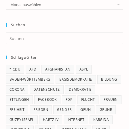
Archiv
Monat auswählen
Suchen
Pr
Es
to
Schlagwörter
clo
th
* CDU
AFD
AFGHANISTAN
ASYL
se
pan
BADEN-WÜRTTEMBERG
BASISDEMOKRATIE
BILDUNG
CORONA
DATENSCHUTZ
DEMOKRATIE
ETTLINGEN
FACEBOOK
FDP
FLUCHT
FRAUEN
FREIHEIT
FRIEDEN
GENDER
GRÜN
GRÜNE
GÜZEY ISRAEL
HARTZ IV
INTERNET
KARGIDA