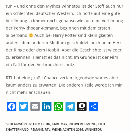
tun – und ohne den Mythos Winnetou ist der Stoff auch nur
ein schlechter, deutscher Western. Ich hoffe auf eine gute
Verfilmung ja immer noch, genauso wie auf eine Verfilmung
der Perry-Rhodan-Romane, beginnen mit dem ersten
Silberband
Auch bei Harry Potter sind Kleinigkeiten
anders, dem anderen Medium geschuldet, auch beim Herr
der Ringe oder dem Hobbit. Aber die Geschichte ist wieder
zu erkennen. HIer ist es das nicht. Im Grunde ist der Film
ein Fall für den Verbraucherschutz.
RTL hat eine große Chance vertan. Irgendwie war es aber
kaum anders zu erwarten. Die anderen Teile werde ich mir
nicht mehr anschauen.
F
T
E
Li
W
T
T
T
a
w
m
n
h
el
h
ei
c
itt
ai
k
at
e
re
le
SCHLAGWÖRTER
:
FILMKRITIK
,
KARL MAY
,
NEUVERFILMUNG
,
OLD
SHATTERHAND
,
REMAKE
,
RTL
,
WEIHNACHTEN 2016
,
WINNETOU