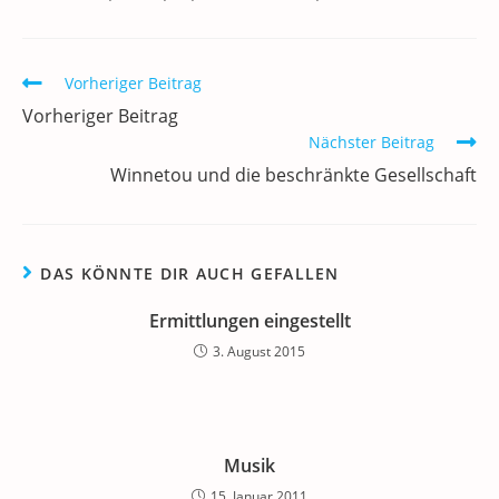
e
er
l
e
s
gr
e
n
b
dI
A
a
m
o
n
p
m
a
Weitere
Vorheriger Beitrag
Artikel
o
p
Vorheriger Beitrag
ansehen
k
Nächster Beitrag
Winnetou und die beschränkte Gesellschaft
DAS KÖNNTE DIR AUCH GEFALLEN
Ermittlungen eingestellt
3. August 2015
Musik
15. Januar 2011