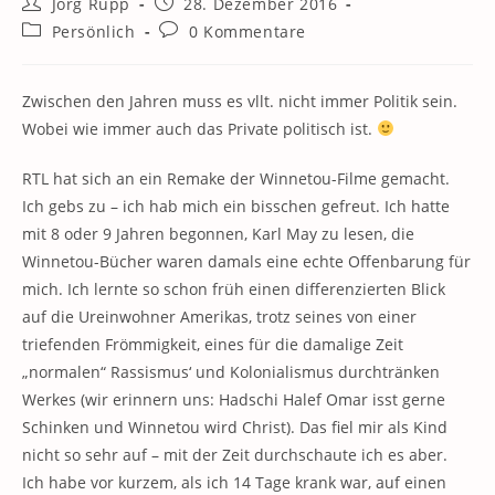
Beitrags-
Beitrag
Jörg Rupp
28. Dezember 2016
Autor:
veröffentlicht:
Beitrags-
Beitrags-
Persönlich
0 Kommentare
Kategorie:
Kommentare:
Zwischen den Jahren muss es vllt. nicht immer Politik sein.
Wobei wie immer auch das Private politisch ist.
RTL hat sich an ein Remake der Winnetou-Filme gemacht.
Ich gebs zu – ich hab mich ein bisschen gefreut. Ich hatte
mit 8 oder 9 Jahren begonnen, Karl May zu lesen, die
Winnetou-Bücher waren damals eine echte Offenbarung für
mich. Ich lernte so schon früh einen differenzierten Blick
auf die Ureinwohner Amerikas, trotz seines von einer
triefenden Frömmigkeit, eines für die damalige Zeit
„normalen“ Rassismus‘ und Kolonialismus durchtränken
Werkes (wir erinnern uns: Hadschi Halef Omar isst gerne
Schinken und Winnetou wird Christ). Das fiel mir als Kind
nicht so sehr auf – mit der Zeit durchschaute ich es aber.
Ich habe vor kurzem, als ich 14 Tage krank war, auf einen