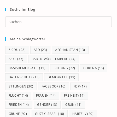
Suche Im Blog
Pr
Es
to
Meine Schlagwörter
clo
th
* CDU
(28)
AFD
(23)
AFGHANISTAN
(13)
se
pan
ASYL
(37)
BADEN-WÜRTTEMBERG
(24)
BASISDEMOKRATIE
(11)
BILDUNG
(22)
CORONA
(16)
DATENSCHUTZ
(13)
DEMOKRATIE
(39)
ETTLINGEN
(30)
FACEBOOK
(16)
FDP
(17)
FLUCHT
(14)
FRAUEN
(14)
FREIHEIT
(14)
FRIEDEN
(14)
GENDER
(13)
GRÜN
(11)
GRÜNE
(92)
GÜZEY ISRAEL
(18)
HARTZ IV
(20)