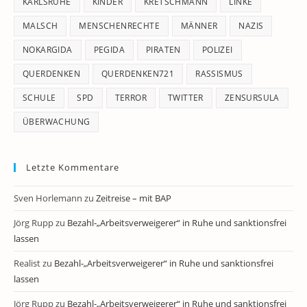
KARLSRUHE
KINDER
KRETSCHMANN
LINKE
MALSCH
MENSCHENRECHTE
MÄNNER
NAZIS
NOKARGIDA
PEGIDA
PIRATEN
POLIZEI
QUERDENKEN
QUERDENKEN721
RASSISMUS
SCHULE
SPD
TERROR
TWITTER
ZENSURSULA
ÜBERWACHUNG
Letzte Kommentare
Sven Horlemann
zu
Zeitreise – mit BAP
Jörg Rupp
zu
Bezahl-„Arbeitsverweigerer“ in Ruhe und sanktionsfrei
lassen
Realist
zu
Bezahl-„Arbeitsverweigerer“ in Ruhe und sanktionsfrei
lassen
Jörg Rupp
zu
Bezahl-„Arbeitsverweigerer“ in Ruhe und sanktionsfrei