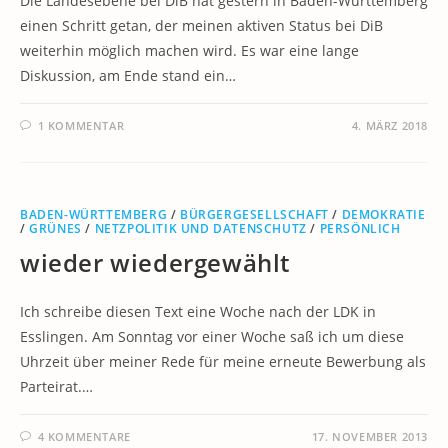
Die Landesebene bei DiB hat gestern in Baden-Württemberg
einen Schritt getan, der meinen aktiven Status bei DiB
weiterhin möglich machen wird. Es war eine lange
Diskussion, am Ende stand ein…
1 KOMMENTAR
4. MÄRZ 2018
BADEN-WÜRTTEMBERG
/
BÜRGERGESELLSCHAFT
/
DEMOKRATIE
/
GRÜNES
/
NETZPOLITIK UND DATENSCHUTZ
/
PERSÖNLICH
wieder wiedergewählt
Ich schreibe diesen Text eine Woche nach der LDK in
Esslingen. Am Sonntag vor einer Woche saß ich um diese
Uhrzeit über meiner Rede für meine erneute Bewerbung als
Parteirat.…
4 KOMMENTARE
17. NOVEMBER 2013