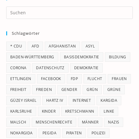
Pr
Es
to
Schlagwörter
clo
th
* CDU
AFD
AFGHANISTAN
ASYL
se
pan
BADEN-WÜRTTEMBERG
BASISDEMOKRATIE
BILDUNG
CORONA
DATENSCHUTZ
DEMOKRATIE
ETTLINGEN
FACEBOOK
FDP
FLUCHT
FRAUEN
FREIHEIT
FRIEDEN
GENDER
GRÜN
GRÜNE
GÜZEY ISRAEL
HARTZ IV
INTERNET
KARGIDA
KARLSRUHE
KINDER
KRETSCHMANN
LINKE
MALSCH
MENSCHENRECHTE
MÄNNER
NAZIS
NOKARGIDA
PEGIDA
PIRATEN
POLIZEI