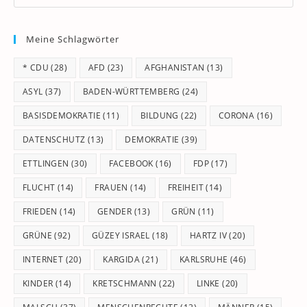
Es
to
Meine Schlagwörter
clo
th
* CDU
(28)
AFD
(23)
AFGHANISTAN
(13)
se
pan
ASYL
(37)
BADEN-WÜRTTEMBERG
(24)
BASISDEMOKRATIE
(11)
BILDUNG
(22)
CORONA
(16)
DATENSCHUTZ
(13)
DEMOKRATIE
(39)
ETTLINGEN
(30)
FACEBOOK
(16)
FDP
(17)
FLUCHT
(14)
FRAUEN
(14)
FREIHEIT
(14)
FRIEDEN
(14)
GENDER
(13)
GRÜN
(11)
GRÜNE
(92)
GÜZEY ISRAEL
(18)
HARTZ IV
(20)
INTERNET
(20)
KARGIDA
(21)
KARLSRUHE
(46)
KINDER
(14)
KRETSCHMANN
(22)
LINKE
(20)