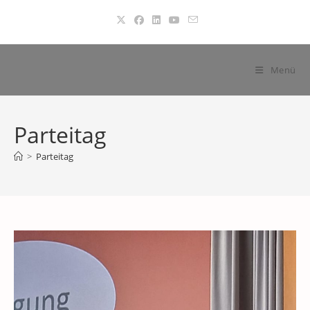
Zum
Inhalt
springen
Menü
Parteitag
>
Parteitag