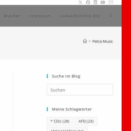
Website-
Mundart
Impressum
Cookie-Richtlinie (EU)
Suche
>
Petra Music
umschalte
Suche Im Blog
Press
Escape
to
Meine Schlagwörter
close
the
* CDU
(28)
AFD
(23)
search