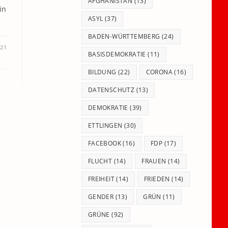
panel.
AFGHANISTAN
(13)
in
ASYL
(37)
BADEN-WÜRTTEMBERG
(24)
021
BASISDEMOKRATIE
(11)
BILDUNG
(22)
CORONA
(16)
DATENSCHUTZ
(13)
DEMOKRATIE
(39)
ETTLINGEN
(30)
FACEBOOK
(16)
FDP
(17)
FLUCHT
(14)
FRAUEN
(14)
FREIHEIT
(14)
FRIEDEN
(14)
GENDER
(13)
GRÜN
(11)
GRÜNE
(92)