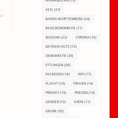
panel.
AFGHANISTAN
(13)
ASYL
(37)
021
BADEN-WÜRTTEMBERG
(24)
BASISDEMOKRATIE
(11)
BILDUNG
(22)
CORONA
(16)
DATENSCHUTZ
(13)
DEMOKRATIE
(39)
ETTLINGEN
(30)
FACEBOOK
(16)
FDP
(17)
FLUCHT
(14)
FRAUEN
(14)
FREIHEIT
(14)
FRIEDEN
(14)
GENDER
(13)
GRÜN
(11)
GRÜNE
(92)