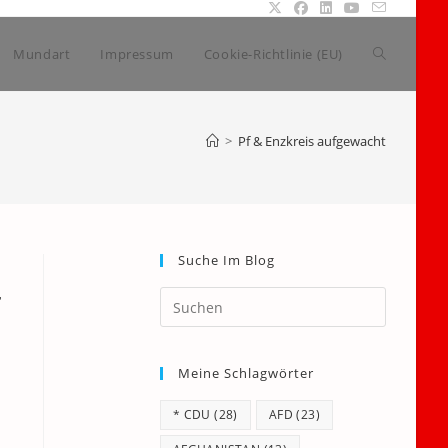
Website-
Mundart
Impressum
Cookie-Richtlinie (EU)
Suche
>
Pf & Enzkreis aufgewacht
umschalte
Suche Im Blog
r
Press
Escape
to
Meine Schlagwörter
close
the
* CDU
(28)
AFD
(23)
search