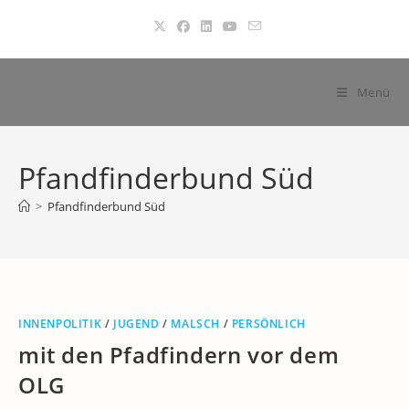
Zum
Inhalt
springen
Menü
Pfandfinderbund Süd
>
Pfandfinderbund Süd
INNENPOLITIK
/
JUGEND
/
MALSCH
/
PERSÖNLICH
mit den Pfadfindern vor dem
OLG