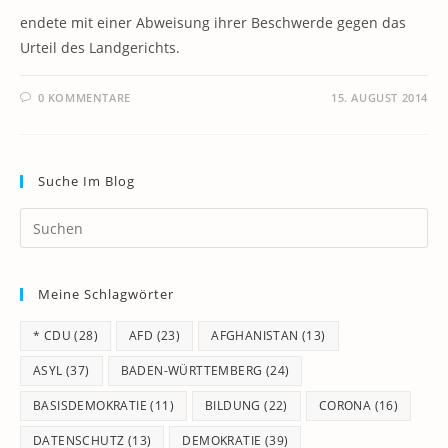
endete mit einer Abweisung ihrer Beschwerde gegen das
Urteil des Landgerichts.
0 KOMMENTARE
15. AUGUST 2014
Suche Im Blog
Pr
Es
to
Meine Schlagwörter
clo
th
* CDU
(28)
AFD
(23)
AFGHANISTAN
(13)
se
pan
ASYL
(37)
BADEN-WÜRTTEMBERG
(24)
BASISDEMOKRATIE
(11)
BILDUNG
(22)
CORONA
(16)
DATENSCHUTZ
(13)
DEMOKRATIE
(39)