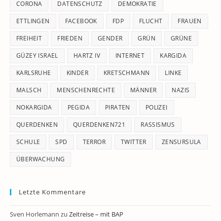
CORONA
DATENSCHUTZ
DEMOKRATIE
ETTLINGEN
FACEBOOK
FDP
FLUCHT
FRAUEN
FREIHEIT
FRIEDEN
GENDER
GRÜN
GRÜNE
GÜZEY ISRAEL
HARTZ IV
INTERNET
KARGIDA
KARLSRUHE
KINDER
KRETSCHMANN
LINKE
MALSCH
MENSCHENRECHTE
MÄNNER
NAZIS
NOKARGIDA
PEGIDA
PIRATEN
POLIZEI
QUERDENKEN
QUERDENKEN721
RASSISMUS
SCHULE
SPD
TERROR
TWITTER
ZENSURSULA
ÜBERWACHUNG
Letzte Kommentare
Sven Horlemann
zu
Zeitreise – mit BAP