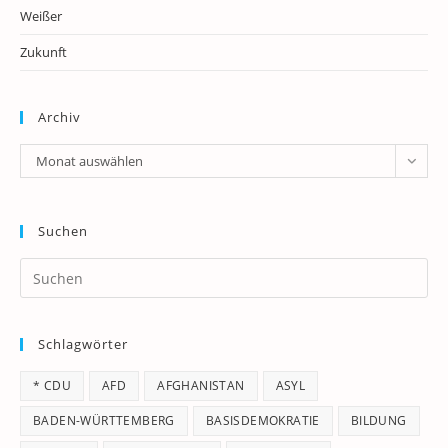
Weißer
Zukunft
Archiv
Archiv
Monat auswählen
Suchen
Pr
Es
to
Schlagwörter
clo
th
* CDU
AFD
AFGHANISTAN
ASYL
se
pan
BADEN-WÜRTTEMBERG
BASISDEMOKRATIE
BILDUNG