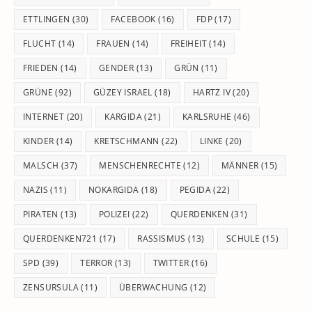
ETTLINGEN
(30)
FACEBOOK
(16)
FDP
(17)
FLUCHT
(14)
FRAUEN
(14)
FREIHEIT
(14)
FRIEDEN
(14)
GENDER
(13)
GRÜN
(11)
GRÜNE
(92)
GÜZEY ISRAEL
(18)
HARTZ IV
(20)
INTERNET
(20)
KARGIDA
(21)
KARLSRUHE
(46)
KINDER
(14)
KRETSCHMANN
(22)
LINKE
(20)
MALSCH
(37)
MENSCHENRECHTE
(12)
MÄNNER
(15)
NAZIS
(11)
NOKARGIDA
(18)
PEGIDA
(22)
PIRATEN
(13)
POLIZEI
(22)
QUERDENKEN
(31)
QUERDENKEN721
(17)
RASSISMUS
(13)
SCHULE
(15)
SPD
(39)
TERROR
(13)
TWITTER
(16)
ZENSURSULA
(11)
ÜBERWACHUNG
(12)