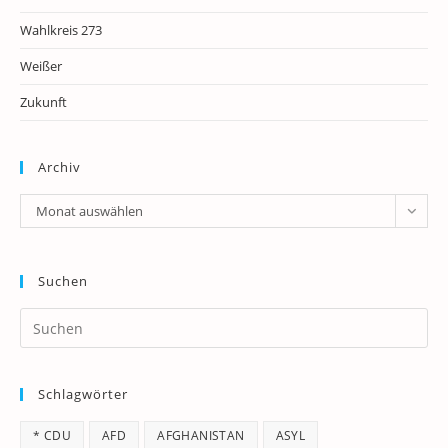
Wahlkreis 273
Weißer
Zukunft
Archiv
Archiv
Monat auswählen
Suchen
Pr
Es
to
Schlagwörter
clo
th
* CDU
AFD
AFGHANISTAN
ASYL
se