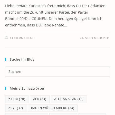
Liebe Renate Künast, es freut mich, dass Du Dir Gedanken
macht um die Zukunft unserer Partei, der Partei
Bündnis90/Die GRÜNEN. Dem heutigen Spiegel kann ich
entnehmen, dass Du, liebe Renate…
13 KOMMENTARE
24. SEPTEMBER 2011
Suche Im Blog
Pr
Es
to
Meine Schlagwörter
clo
th
* CDU
(28)
AFD
(23)
AFGHANISTAN
(13)
se
pan
ASYL
(37)
BADEN-WÜRTTEMBERG
(24)