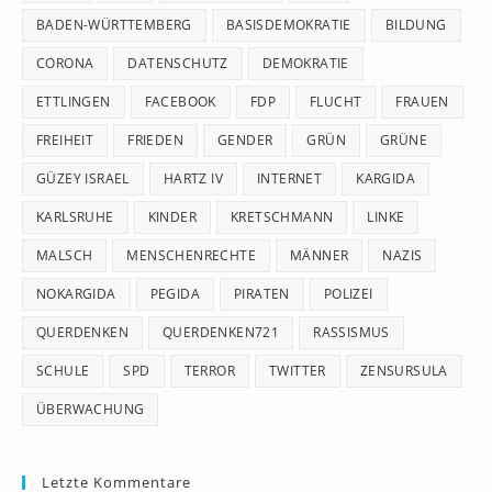
pan
BADEN-WÜRTTEMBERG
BASISDEMOKRATIE
BILDUNG
CORONA
DATENSCHUTZ
DEMOKRATIE
ETTLINGEN
FACEBOOK
FDP
FLUCHT
FRAUEN
FREIHEIT
FRIEDEN
GENDER
GRÜN
GRÜNE
GÜZEY ISRAEL
HARTZ IV
INTERNET
KARGIDA
KARLSRUHE
KINDER
KRETSCHMANN
LINKE
MALSCH
MENSCHENRECHTE
MÄNNER
NAZIS
NOKARGIDA
PEGIDA
PIRATEN
POLIZEI
QUERDENKEN
QUERDENKEN721
RASSISMUS
SCHULE
SPD
TERROR
TWITTER
ZENSURSULA
ÜBERWACHUNG
Letzte Kommentare