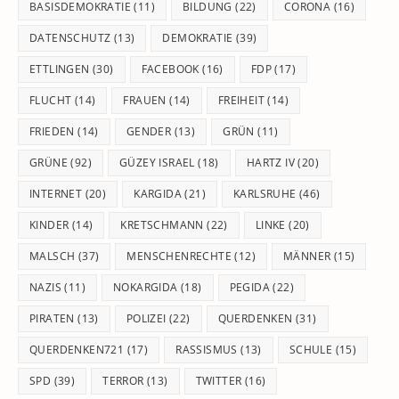
BASISDEMOKRATIE
(11)
BILDUNG
(22)
CORONA
(16)
DATENSCHUTZ
(13)
DEMOKRATIE
(39)
ETTLINGEN
(30)
FACEBOOK
(16)
FDP
(17)
FLUCHT
(14)
FRAUEN
(14)
FREIHEIT
(14)
FRIEDEN
(14)
GENDER
(13)
GRÜN
(11)
GRÜNE
(92)
GÜZEY ISRAEL
(18)
HARTZ IV
(20)
INTERNET
(20)
KARGIDA
(21)
KARLSRUHE
(46)
KINDER
(14)
KRETSCHMANN
(22)
LINKE
(20)
MALSCH
(37)
MENSCHENRECHTE
(12)
MÄNNER
(15)
NAZIS
(11)
NOKARGIDA
(18)
PEGIDA
(22)
PIRATEN
(13)
POLIZEI
(22)
QUERDENKEN
(31)
QUERDENKEN721
(17)
RASSISMUS
(13)
SCHULE
(15)
SPD
(39)
TERROR
(13)
TWITTER
(16)