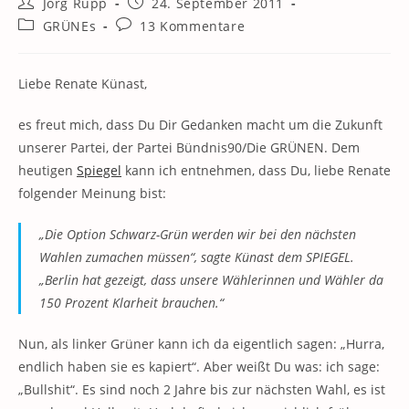
Beitrags-
Beitrag
Jörg Rupp
24. September 2011
Autor:
veröffentlicht:
Beitrags-
Beitrags-
GRÜNEs
13 Kommentare
Kategorie:
Kommentare:
Liebe Renate Künast,
es freut mich, dass Du Dir Gedanken macht um die Zukunft
unserer Partei, der Partei Bündnis90/Die GRÜNEN. Dem
heutigen
Spiegel
kann ich entnehmen, dass Du, liebe Renate
folgender Meinung bist:
„Die Option Schwarz-Grün werden wir bei den nächsten
Wahlen zumachen müssen“, sagte Künast dem SPIEGEL.
„Berlin hat gezeigt, dass unsere Wählerinnen und Wähler da
150 Prozent Klarheit brauchen.“
Nun, als linker Grüner kann ich da eigentlich sagen: „Hurra,
endlich haben sie es kapiert“. Aber weißt Du was: ich sage:
„Bullshit“. Es sind noch 2 Jahre bis zur nächsten Wahl, es ist