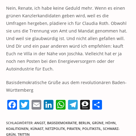
Nein, Renate, ich habe keine Geduld mehr. Wenn es einen
grünen Kanzlerkandidaten geben wird, weil es die
Umfragen hergeben, plädiere ich für Claudia Roth. Obwohl
sie uns die Trennung von Amt und Mandat genommen hat.
Und weil sie glaubwürdig ist. Und nicht allen gefallen will.
Und Dir und ein paar anderen würd ich empfehlen: kauft
Euch ne Villa in der Nähe von Joschka. Vielleicht hat er ja
noch nen Posten bei den Energieversorgern oder der
Autoindustrie für Euch.
Basisdemokratische Grüße aus dem revolutionären Baden-
Württemberg
F
T
E
Li
W
T
T
T
a
w
m
n
h
el
h
ei
c
itt
ai
k
at
e
re
le
SCHLAGWÖRTER
:
ANGST
,
BASISDEMOKRATIE
,
BERLIN
,
GRÜNE
,
HÖHN
,
KOALITIONEN
,
KÜNAST
,
NETZPOLITK
,
PIRATEN
,
POLITIKSTIL
,
SCHWARZ-
e
er
l
e
s
gr
e
n
GRÜN
,
TRITTIN