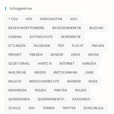
to
Schlagwörter
clo
th
* CDU
AFD
AFGHANISTAN
ASYL
se
pan
BADEN-WÜRTTEMBERG
BASISDEMOKRATIE
BILDUNG
CORONA
DATENSCHUTZ
DEMOKRATIE
ETTLINGEN
FACEBOOK
FDP
FLUCHT
FRAUEN
FREIHEIT
FRIEDEN
GENDER
GRÜN
GRÜNE
GÜZEY ISRAEL
HARTZ IV
INTERNET
KARGIDA
KARLSRUHE
KINDER
KRETSCHMANN
LINKE
MALSCH
MENSCHENRECHTE
MÄNNER
NAZIS
NOKARGIDA
PEGIDA
PIRATEN
POLIZEI
QUERDENKEN
QUERDENKEN721
RASSISMUS
SCHULE
SPD
TERROR
TWITTER
ZENSURSULA