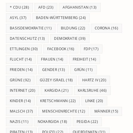
th
* CDU
(28)
AFD
(23)
AFGHANISTAN
(13)
se
pan
ASYL
(37)
BADEN-WÜRTTEMBERG
(24)
BASISDEMOKRATIE
(11)
BILDUNG
(22)
CORONA
(16)
DATENSCHUTZ
(13)
DEMOKRATIE
(39)
ETTLINGEN
(30)
FACEBOOK
(16)
FDP
(17)
FLUCHT
(14)
FRAUEN
(14)
FREIHEIT
(14)
FRIEDEN
(14)
GENDER
(13)
GRÜN
(11)
GRÜNE
(92)
GÜZEY ISRAEL
(18)
HARTZ IV
(20)
INTERNET
(20)
KARGIDA
(21)
KARLSRUHE
(46)
KINDER
(14)
KRETSCHMANN
(22)
LINKE
(20)
MALSCH
(37)
MENSCHENRECHTE
(12)
MÄNNER
(15)
NAZIS
(11)
NOKARGIDA
(18)
PEGIDA
(22)
PIRATEN
(13)
POLIZEI
(22)
QUERDENKEN
(31)