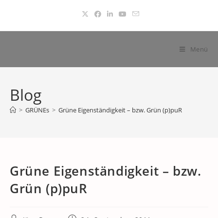
Zum
Inhalt
springen
Menü
Blog
>
GRÜNEs
>
Grüne Eigenständigkeit – bzw. Grün (p)puR
Grüne Eigenständigkeit – bzw.
Grün (p)puR