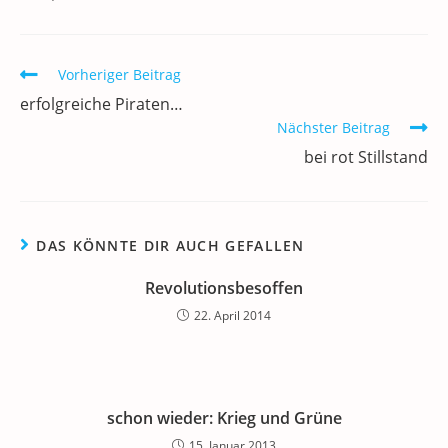
b
dI
A
a
m
o
n
p
m
a
Weitere
Vorheriger Beitrag
o
p
Artikel
erfolgreiche Piraten…
k
ansehen
Nächster Beitrag
bei rot Stillstand
DAS KÖNNTE DIR AUCH GEFALLEN
Revolutionsbesoffen
22. April 2014
schon wieder: Krieg und Grüne
15. Januar 2013