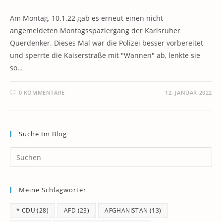
Am Montag, 10.1.22 gab es erneut einen nicht
angemeldeten Montagsspaziergang der Karlsruher
Querdenker. Dieses Mal war die Polizei besser vorbereitet
und sperrte die Kaiserstraße mit "Wannen" ab, lenkte sie
so…
0 KOMMENTARE
12. JANUAR 2022
Suche Im Blog
Pr
Es
to
Meine Schlagwörter
clo
th
* CDU
(28)
AFD
(23)
AFGHANISTAN
(13)
se