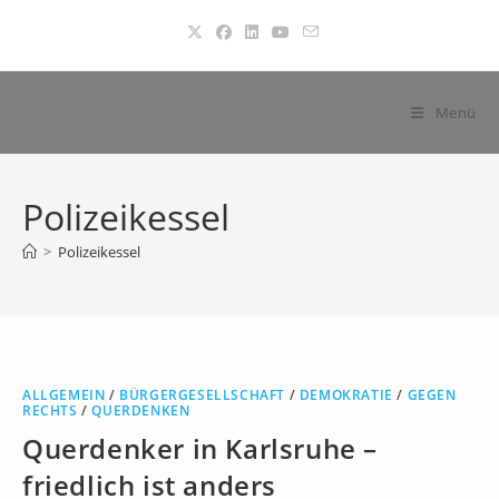
Zum
Inhalt
springen
Menü
Polizeikessel
>
Polizeikessel
ALLGEMEIN
/
BÜRGERGESELLSCHAFT
/
DEMOKRATIE
/
GEGEN
RECHTS
/
QUERDENKEN
Querdenker in Karlsruhe –
friedlich ist anders