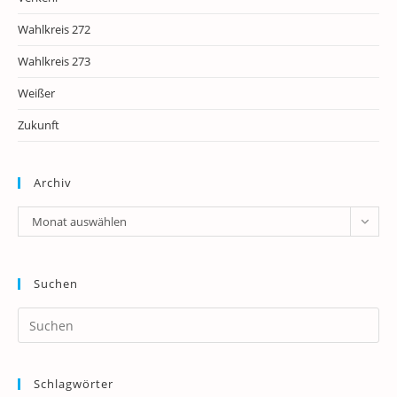
Wahlkreis 272
Wahlkreis 273
Weißer
Zukunft
Archiv
Archiv
Monat auswählen
Suchen
Pr
Es
to
Schlagwörter
clo