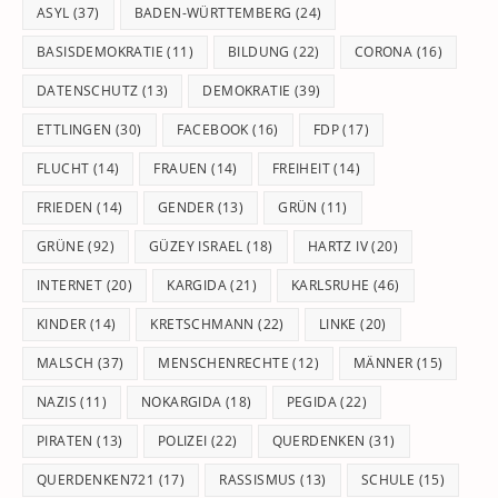
pan
ASYL
(37)
BADEN-WÜRTTEMBERG
(24)
BASISDEMOKRATIE
(11)
BILDUNG
(22)
CORONA
(16)
DATENSCHUTZ
(13)
DEMOKRATIE
(39)
ETTLINGEN
(30)
FACEBOOK
(16)
FDP
(17)
FLUCHT
(14)
FRAUEN
(14)
FREIHEIT
(14)
FRIEDEN
(14)
GENDER
(13)
GRÜN
(11)
GRÜNE
(92)
GÜZEY ISRAEL
(18)
HARTZ IV
(20)
INTERNET
(20)
KARGIDA
(21)
KARLSRUHE
(46)
KINDER
(14)
KRETSCHMANN
(22)
LINKE
(20)
MALSCH
(37)
MENSCHENRECHTE
(12)
MÄNNER
(15)
NAZIS
(11)
NOKARGIDA
(18)
PEGIDA
(22)
PIRATEN
(13)
POLIZEI
(22)
QUERDENKEN
(31)
QUERDENKEN721
(17)
RASSISMUS
(13)
SCHULE
(15)