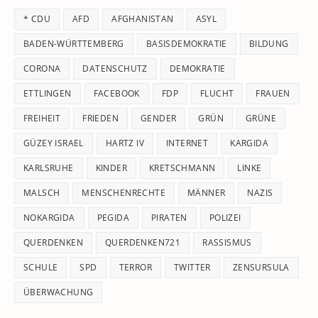
th
* CDU
AFD
AFGHANISTAN
ASYL
se
pan
BADEN-WÜRTTEMBERG
BASISDEMOKRATIE
BILDUNG
CORONA
DATENSCHUTZ
DEMOKRATIE
ETTLINGEN
FACEBOOK
FDP
FLUCHT
FRAUEN
FREIHEIT
FRIEDEN
GENDER
GRÜN
GRÜNE
GÜZEY ISRAEL
HARTZ IV
INTERNET
KARGIDA
KARLSRUHE
KINDER
KRETSCHMANN
LINKE
MALSCH
MENSCHENRECHTE
MÄNNER
NAZIS
NOKARGIDA
PEGIDA
PIRATEN
POLIZEI
QUERDENKEN
QUERDENKEN721
RASSISMUS
SCHULE
SPD
TERROR
TWITTER
ZENSURSULA
ÜBERWACHUNG