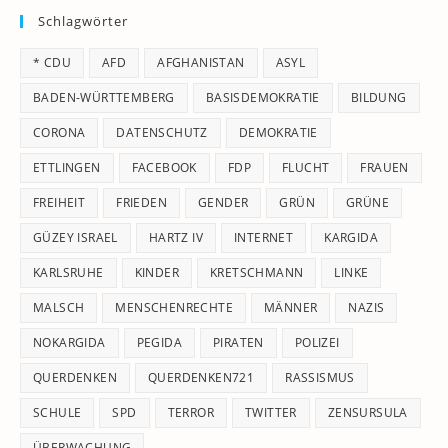
Schlagwörter
clo
th
* CDU
AFD
AFGHANISTAN
ASYL
se
pan
BADEN-WÜRTTEMBERG
BASISDEMOKRATIE
BILDUNG
CORONA
DATENSCHUTZ
DEMOKRATIE
ETTLINGEN
FACEBOOK
FDP
FLUCHT
FRAUEN
FREIHEIT
FRIEDEN
GENDER
GRÜN
GRÜNE
GÜZEY ISRAEL
HARTZ IV
INTERNET
KARGIDA
KARLSRUHE
KINDER
KRETSCHMANN
LINKE
MALSCH
MENSCHENRECHTE
MÄNNER
NAZIS
NOKARGIDA
PEGIDA
PIRATEN
POLIZEI
QUERDENKEN
QUERDENKEN721
RASSISMUS
SCHULE
SPD
TERROR
TWITTER
ZENSURSULA
ÜBERWACHUNG