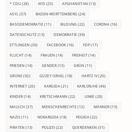
* CDU
(28)
AFD
(23)
AFGHANISTAN
(13)
se
pan
ASYL
(37)
BADEN-WÜRTTEMBERG
(24)
BASISDEMOKRATIE
(11)
BILDUNG
(22)
CORONA
(16)
DATENSCHUTZ
(13)
DEMOKRATIE
(39)
ETTLINGEN
(30)
FACEBOOK
(16)
FDP
(17)
FLUCHT
(14)
FRAUEN
(14)
FREIHEIT
(14)
FRIEDEN
(14)
GENDER
(13)
GRÜN
(11)
GRÜNE
(92)
GÜZEY ISRAEL
(18)
HARTZ IV
(20)
INTERNET
(20)
KARGIDA
(21)
KARLSRUHE
(46)
KINDER
(14)
KRETSCHMANN
(22)
LINKE
(20)
MALSCH
(37)
MENSCHENRECHTE
(12)
MÄNNER
(15)
NAZIS
(11)
NOKARGIDA
(18)
PEGIDA
(22)
PIRATEN
(13)
POLIZEI
(22)
QUERDENKEN
(31)