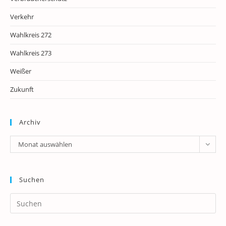
Verkehr
Wahlkreis 272
Wahlkreis 273
Weißer
Zukunft
Archiv
Archiv
Monat auswählen
Suchen
Pr
Es
to