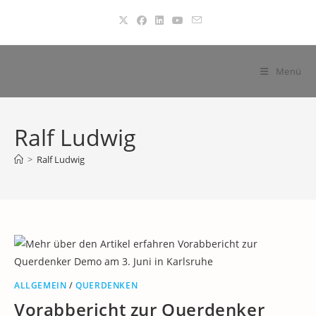
Zum
Inhalt
springen
Menü
Ralf Ludwig
>
Ralf Ludwig
ALLGEMEIN
/
QUERDENKEN
Vorabbericht zur Querdenker