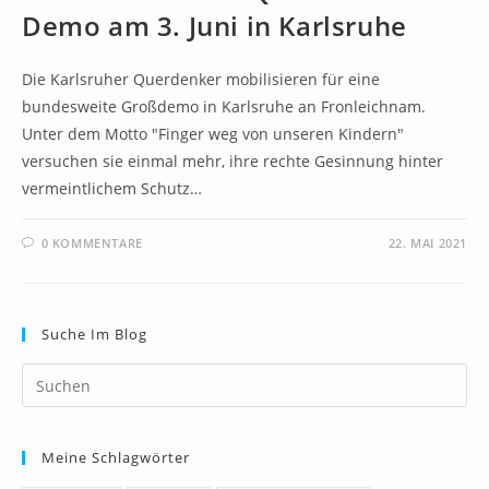
Demo am 3. Juni in Karlsruhe
Die Karlsruher Querdenker mobilisieren für eine
bundesweite Großdemo in Karlsruhe an Fronleichnam.
Unter dem Motto "Finger weg von unseren Kindern"
versuchen sie einmal mehr, ihre rechte Gesinnung hinter
vermeintlichem Schutz…
0 KOMMENTARE
22. MAI 2021
Suche Im Blog
Pr
Es
to
Meine Schlagwörter
clo
th