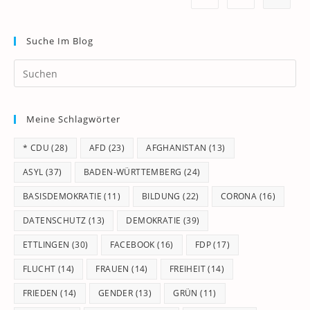
Suche Im Blog
Pr
Es
to
Meine Schlagwörter
clo
th
* CDU
(28)
AFD
(23)
AFGHANISTAN
(13)
se
pan
ASYL
(37)
BADEN-WÜRTTEMBERG
(24)
BASISDEMOKRATIE
(11)
BILDUNG
(22)
CORONA
(16)
DATENSCHUTZ
(13)
DEMOKRATIE
(39)
ETTLINGEN
(30)
FACEBOOK
(16)
FDP
(17)
FLUCHT
(14)
FRAUEN
(14)
FREIHEIT
(14)
FRIEDEN
(14)
GENDER
(13)
GRÜN
(11)