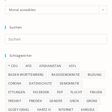
Archiv
Monat auswählen
Suchen
Pr
Es
to
Schlagwörter
clo
th
* CDU
AFD
AFGHANISTAN
ASYL
se
pan
BADEN-WÜRTTEMBERG
BASISDEMOKRATIE
BILDUNG
CORONA
DATENSCHUTZ
DEMOKRATIE
ETTLINGEN
FACEBOOK
FDP
FLUCHT
FRAUEN
FREIHEIT
FRIEDEN
GENDER
GRÜN
GRÜNE
GÜZEY ISRAEL
HARTZ IV
INTERNET
KARGIDA