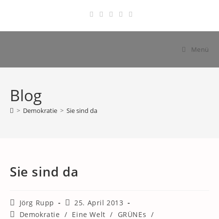
Zum
Inhalt
springen
Menü
Blog
>
Demokratie
>
Sie sind da
Sie sind da
Beitrags-
Beitrag
Jörg Rupp
25. April 2013
Autor:
veröffentlicht:
Beitrags-
Demokratie
/
Eine Welt
/
GRÜNEs
/