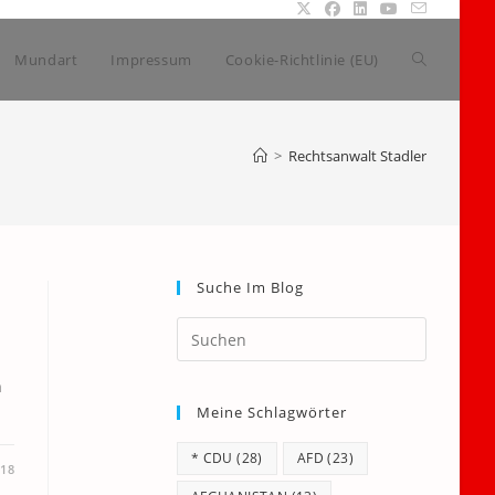
Website-
Mundart
Impressum
Cookie-Richtlinie (EU)
Suche
>
Rechtsanwalt Stadler
umschalte
Suche Im Blog
Press
Escape
to
h
Meine Schlagwörter
close
the
* CDU
(28)
AFD
(23)
search
18