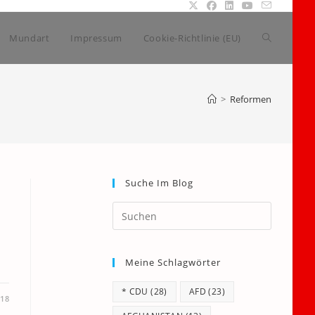
Website-
Mundart
Impressum
Cookie-Richtlinie (EU)
Suche
>
Reformen
umschalte
Suche Im Blog
Press
Escape
to
Meine Schlagwörter
close
the
* CDU
(28)
AFD
(23)
search
018