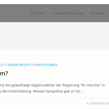
Startseite
Pressemitteilungen
Biografie
ELT
/
GEGEN RECHTS
/
KAPITALISMUS
im?
und die gewalttäige Gegenreaktion der Regierung "En marche" in
ds-Berichterstattung. Wieviel Sympathie gab es für…
9. DEZEMBER 2